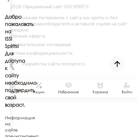
© 2026 Официальный сайт ISSI SPIRITS
Добро
Использование материалов с сайта issi-spirits.ru без
разрешения
пожаловать
правообладателя и активной ссылки на сайт
запрещено.
на
Публичная оферта
ISSI
Пользовательское соглашение
Spirits!
Политика конфиденциальности
Для
доступа
Разработка сайта
recreator.ru
к
сайту
необходимо
подтвердить
Каталог
Акции
Избранное
Корзина
Войти
свой
возраст.
Информация
на
сайте
предназначена