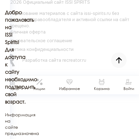
© 2026 Официальный сайт ISSI SPIRITS
Добро
Использование материалов с сайта issi-spirits.ru без
разрешения
пожаловать
правообладателя и активной ссылки на сайт
запрещено.
на
Публичная оферта
ISSI
Пользовательское соглашение
Spirits!
Политика конфиденциальности
Для
доступа
Разработка сайта
recreator.ru
к
сайту
необходимо
подтвердить
Каталог
Акции
Избранное
Корзина
Войти
свой
возраст.
Информация
на
сайте
предназначена