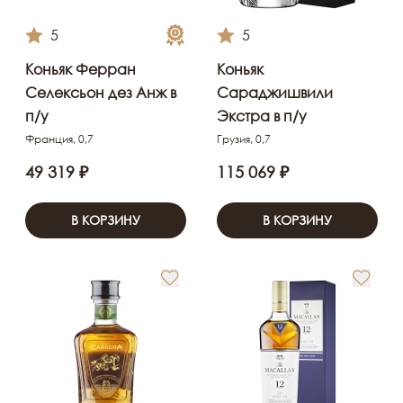
5
5
Коньяк Ферран
Коньяк
Селексьон дез Анж в
Сараджишвили
п/у
Экстра в п/у
Франция, 0,7
Грузия, 0,7
49 319 ₽
115 069 ₽
В КОРЗИНУ
В КОРЗИНУ