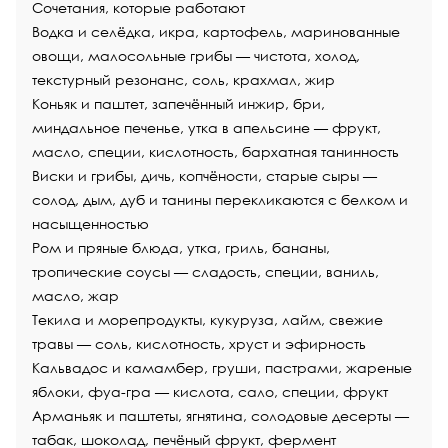
Сочетания, которые работают
Водка
и селёдка, икра, картофель, маринованные
овощи, малосольные грибы — чистота, холод,
текстурный резонанс, соль, крахмал, жир
К
оньяк
и паштет, запечённый инжир, бри,
миндальное печенье, утка в апельсине — фрукт,
масло, специи, кислотность, бархатная танинность
Виски и грибы, дичь, копчёности, старые сыры —
солод, дым, дуб и танины перекликаются с белком и
насыщенностью
Ром
и пряные блюда, утка, гриль, бананы,
тропические соусы — сладость, специи, ваниль,
масло, жар
Текила
и морепродукты, кукуруза, лайм, свежие
травы — соль, кислотность, хруст и эфирность
Кальвадос
и камамбер, груши, пастрами, жареные
яблоки, фуа-гра — кислота, сало, специи, фрукт
Арманьяк
и паштеты, ягнятина, солодовые десерты —
табак, шоколад, печёный фрукт, фермент