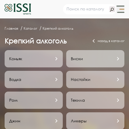
Главная
Каталог
Крепкий алкоголь
Крепкий алкоголь
назад в каталог
Коньяк
Виски
Водка
Настойки
Ром
Текила
Джин
Ликеры