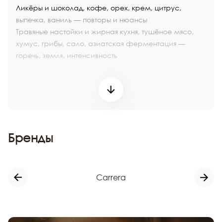
Ликёры
и шоколад, кофе, орех, крем, цитрус,
выпечка, ваниль — повторы и нюансы
Травяные настойки и жирная кухня, тушёное мясо,
хумус, грибы, сало, азиатская ферментация —
горечь, земля, интенсивность
Бренды
Carrera