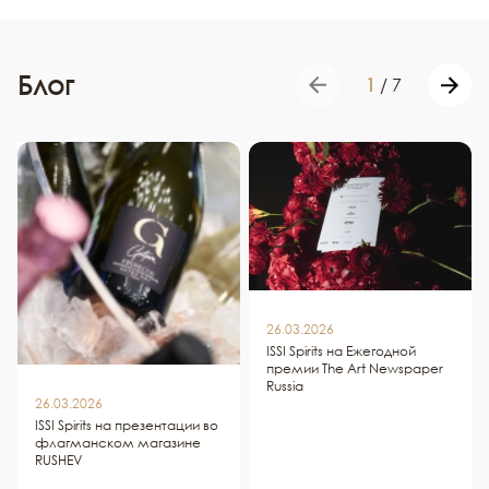
Блог
1
/
7
26.03.2026
ISSI Spirits на Ежегодной
премии The Art Newspaper
Russia
26.03.2026
ISSI Spirits на презентации во
флагманском магазине
RUSHEV