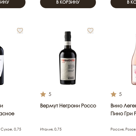
ЗИНУ
В КОРЗИНУ
В К
5
5
ни
Вермут Негрони Россо
Вино Лег
расное
Пино Гри 
 Сухое, 0,75
Италия, 0,75
Россия, Розов