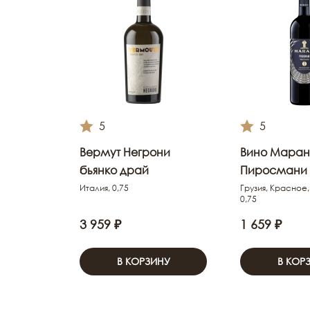
5
5
Вермут Негрони
Вино Мара
бьянко драй
Пиросмани
Италия, 0,75
Грузия, Красное
0,75
3 959 ₽
1 659 ₽
В КОРЗИНУ
В КОР