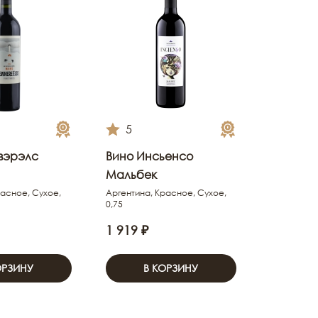
5
вэрэлс
Вино Инсьенсо
Мальбек
расное, Сухое,
Аргентина, Красное, Сухое,
0,75
1 919 ₽
ОРЗИНУ
В КОРЗИНУ