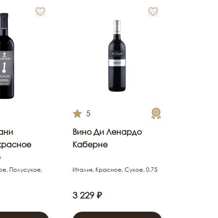
5
ани
Вино Ди Ленардо
красное
Каберне
е
ое, Полусухое,
Италия, Красное, Сухое, 0,75
3 229 ₽