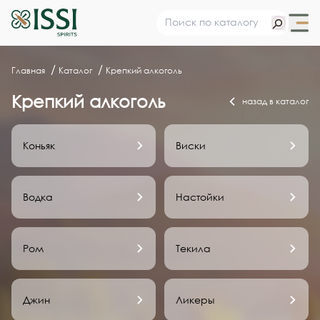
Главная
Каталог
Крепкий алкоголь
Крепкий алкоголь
назад в каталог
Коньяк
Виски
Водка
Настойки
Ром
Текила
Джин
Ликеры