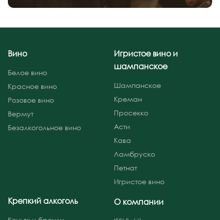
Вино
Игристое вино и
шампанское
Белое вино
Шампанское
Красное вино
Креман
Розовое вино
Просекко
Вермут
Асти
Безалкогольное вино
Кава
Ламбруско
Петнат
Игристое вино
Крепкий алкоголь
О компании
Коньяк и бренди