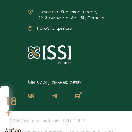
г. Москва, Киевское шоссе,
22-й километр, 6с1, БЦ Comcity
hello@issi-spirits.ru
Мы в социальных сетях
18
+
© 2026 Официальный сайт ISSI SPIRITS
Добро
Использование материалов с сайта issi-spirits.ru без