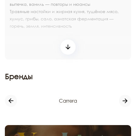
выпечка, ваниль — повторы и нюансы
Травяные настойки и жирная кухня, тушёное мясо,
хумус, грибы, сало, азиатская ферментация —
горечь, земля, интенсивность
Бренды
Carrera