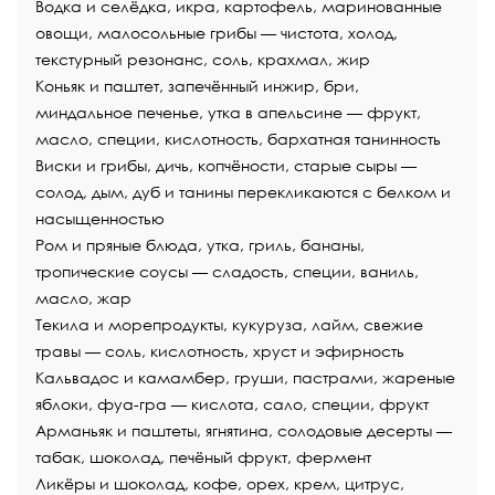
Водка
и селёдка, икра, картофель, маринованные
овощи, малосольные грибы — чистота, холод,
текстурный резонанс, соль, крахмал, жир
К
оньяк
и паштет, запечённый инжир, бри,
миндальное печенье, утка в апельсине — фрукт,
масло, специи, кислотность, бархатная танинность
Виски и грибы, дичь, копчёности, старые сыры —
солод, дым, дуб и танины перекликаются с белком и
насыщенностью
Ром
и пряные блюда, утка, гриль, бананы,
тропические соусы — сладость, специи, ваниль,
масло, жар
Текила
и морепродукты, кукуруза, лайм, свежие
травы — соль, кислотность, хруст и эфирность
Кальвадос
и камамбер, груши, пастрами, жареные
яблоки, фуа-гра — кислота, сало, специи, фрукт
Арманьяк
и паштеты, ягнятина, солодовые десерты —
табак, шоколад, печёный фрукт, фермент
Ликёры
и шоколад, кофе, орех, крем, цитрус,