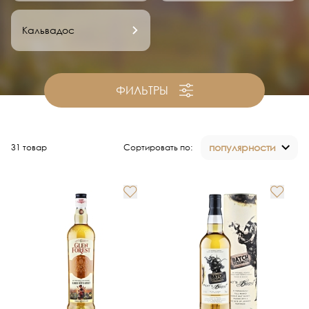
Кальвадос
ФИЛЬТРЫ
популярности
31 товар
Сортировать по: