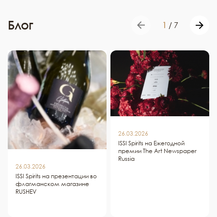
Блог
1
/
7
26.03.2026
ISSI Spirits на Ежегодной
премии The Art Newspaper
Russia
26.03.2026
ISSI Spirits на презентации во
флагманском магазине
RUSHEV