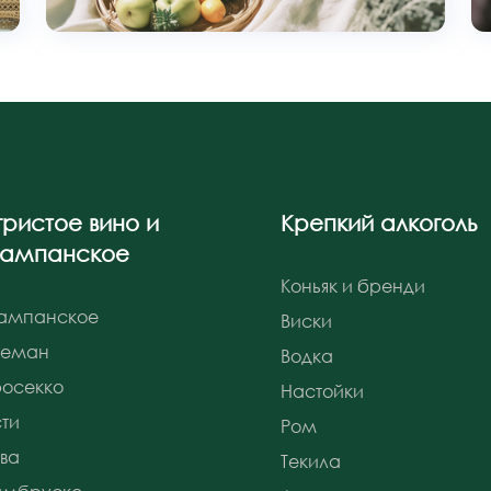
гристое вино и
Крепкий алкоголь
ампанское
Коньяк и бренди
ампанское
Виски
реман
Водка
осекко
Настойки
ти
Ром
ва
Текила