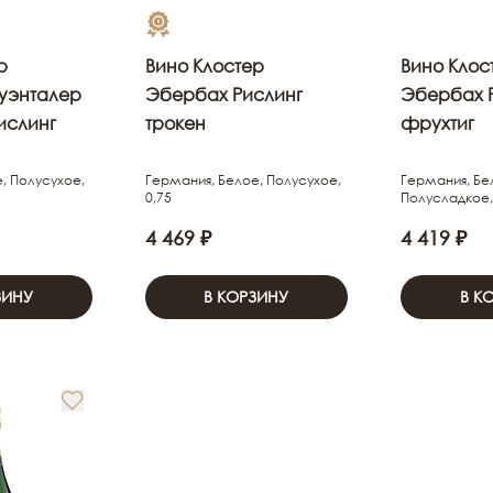
р
Вино Клостер
Вино Клос
уэнталер
Эбербах Рислинг
Эбербах 
ислинг
трокен
фрухтиг
, Полусухое,
Германия, Белое, Полусухое,
Германия, Бе
0,75
Полусладкое,
4 469 ₽
4 419 ₽
ЗИНУ
В КОРЗИНУ
В К