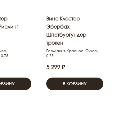
тер
Вино Клостер
Рислинг
Эбербах
Шпетбургундер
трокен
лое,
Германия, Красное, Сухое,
 0,75
0,75
5 299 ₽
ОРЗИНУ
В КОРЗИНУ