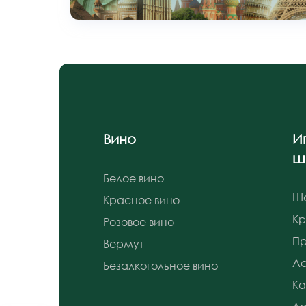
Вино
И
ш
Белое вино
Ш
Красное вино
К
Розовое вино
Пр
Вермут
Ас
Безалкогольное вино
Ка