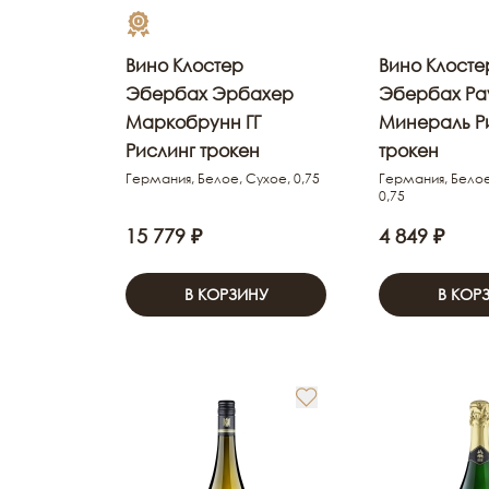
Вино Клостер
Вино Клосте
Эбербах Эрбахер
Эбербах Ра
Маркобрунн ГГ
Минераль Р
Рислинг трокен
трокен
Германия, Белое, Сухое, 0,75
Германия, Белое
0,75
15 779 ₽
4 849 ₽
В КОРЗИНУ
В КОР