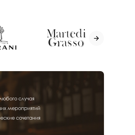
Mount F
любого случая
ших мероприятий
еские сочетания