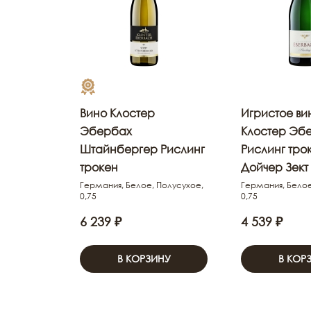
Вино Клостер
Игристое ви
Эбербах
Клостер Эб
Штайнбергер Рислинг
Рислинг тро
трокен
Дойчер Зект
Германия, Белое, Полусухое,
Германия, Белое
0,75
0,75
6 239 ₽
4 539 ₽
В КОРЗИНУ
В КОР