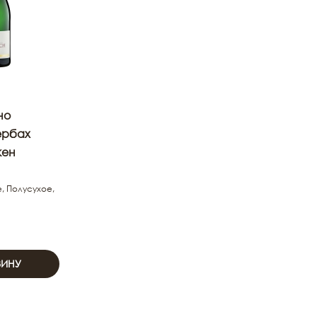
но
ербах
кен
, Полусухое,
ЗИНУ