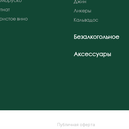
амбруско
Джин
тнат
Ликеры
ристое вино
Кальвадос
Безалкогольное
Аксессуары
Публичная оферта