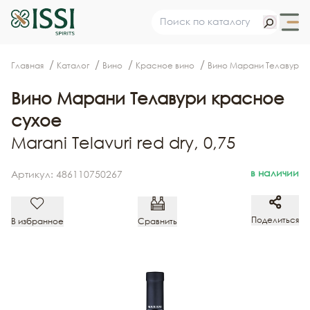
Главная
Каталог
Вино
Красное вино
Вино Марани Телавури 
Вино Марани Телавури красное
сухое
Marani Telavuri red dry, 0,75
в наличии
Артикул: 486110750267
Поделиться
В избранное
Сравнить