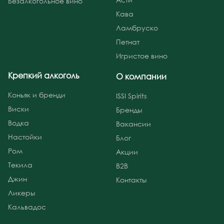
Безалкогольное вино
Кава
Ламбруско
Петнат
Игристое вино
Крепкий алкоголь
О компании
Коньяк и бренди
ISSI Spirits
Виски
Бренды
Водка
Вакансии
Настойки
Блог
Ром
Акции
Текила
B2B
Джин
Контакты
Ликеры
Кальвадос