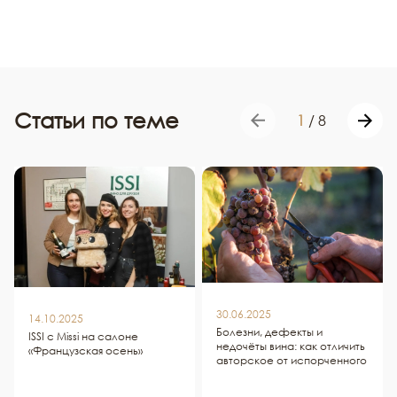
Статьи по теме
1
/
8
30.06.2025
14.10.2025
Болезни, дефекты и
ISSI c Missi на салоне
недочёты вина: как отличить
«Французская осень»
авторское от испорченного