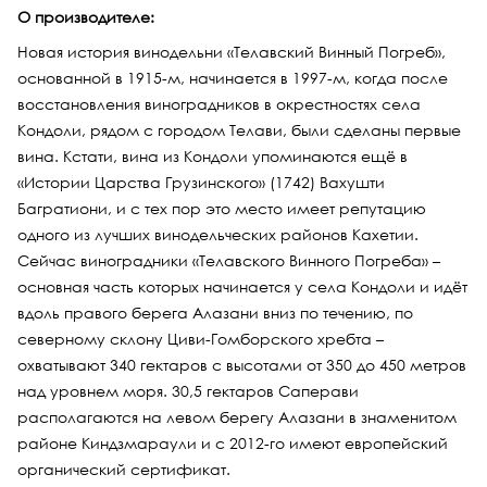
О производителе:
Новая история винодельни «Телавский Винный Погреб»,
основанной в 1915-м, начинается в 1997-м, когда после
восстановления виноградников в окрестностях села
Кондоли, рядом с городом Телави, были сделаны первые
вина. Кстати, вина из Кондоли упоминаются ещё в
«Истории Царства Грузинского» (1742) Вахушти
Багратиони, и с тех пор это место имеет репутацию
одного из лучших винодельческих районов Кахетии.
Сейчас виноградники «Телавского Винного Погреба» –
основная часть которых начинается у села Кондоли и идёт
вдоль правого берега Алазани вниз по течению, по
северному склону Циви-Гомборского хребта –
охватывают 340 гектаров с высотами от 350 до 450 метров
над уровнем моря. 30,5 гектаров Саперави
располагаются на левом берегу Алазани в знаменитом
районе Киндзмараули и с 2012-го имеют европейский
органический сертификат.