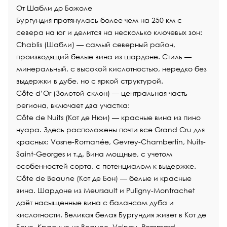
От Шабли до Божоле
Бургундия протянулась более чем на 250 км с
севера на юг и делится на несколько ключевых зон:
Chablis (Шабли) — самый северный район,
производящий белые вина из шардоне. Стиль —
минеральный, с высокой кислотностью, нередко без
выдержки в дубе, но с яркой структурой.
Côte d’Or (Золотой склон) — центральная часть
региона, включает два участка:
Côte de Nuits (Кот де Нюи) — красные вина из пино
нуара. Здесь расположены почти все Grand Cru для
красных: Vosne-Romanée, Gevrey-Chambertin, Nuits-
Saint-Georges и т.д. Вина мощные, с учетом
особенностей сорта, с потенциалом к выдержке.
Côte de Beaune (Кот де Бон) — белые и красные
вина. Шардоне из Meursault и Puligny-Montrachet
даёт насыщенные вина с балансом дуба и
кислотности. Великая белая Бургундия живет в Кот де
Боне. Красные из Beaune, Volnay, Pommard —