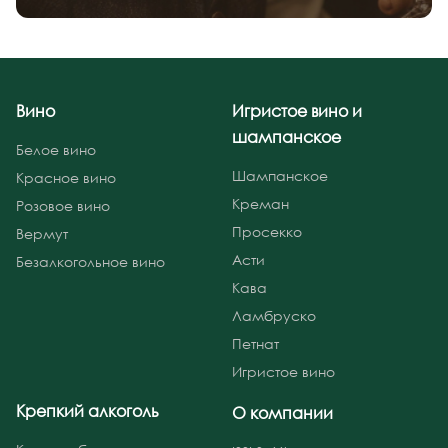
Вино
Игристое вино и
шампанское
Белое вино
Шампанское
Красное вино
Креман
Розовое вино
Просекко
Вермут
Асти
Безалкогольное вино
Кава
Ламбруско
Петнат
Игристое вино
Крепкий алкоголь
О компании