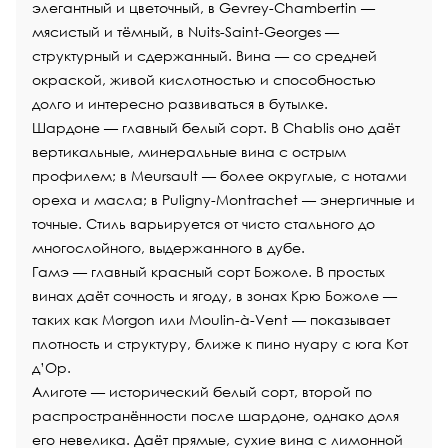
элегантный и цветочный, в Gevrey-Chambertin —
мясистый и тёмный, в Nuits-Saint-Georges —
структурный и сдержанный. Вина — со средней
окраской, живой кислотностью и способностью
долго и интересно развиваться в бутылке.
Шардоне
— главный белый сорт. В Chablis оно даёт
вертикальные, минеральные вина с острым
профилем; в Meursault — более округлые, с нотами
ореха и масла; в Puligny-Montrachet — энергичные и
точные. Стиль варьируется от чисто стального до
многослойного, выдержанного в дубе.
Гамэ — главный красный сорт Божоле. В простых
винах даёт сочность и ягоду, в зонах Крю Божоле —
таких как Morgon или Moulin-à-Vent — показывает
плотность и структуру, ближе к пино нуару с юга Кот
д’Ор.
Алиготе — исторический белый сорт, второй по
распространённости после шардоне, однако доля
его невелика. Даёт прямые, сухие вина с лимонной