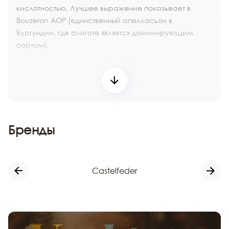
кислотностью. Лучшее выражение показывает в
Bouzeron AOP (единственный апелласьон в
Бургундии, где алиготе является доминирующим
сортом).
Бренды
Castelfeder