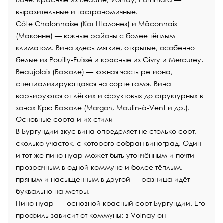
выразительные и гастрономичные.
Côte Chalonnaise (Кот Шалонез) и Mâconnais
(Маконне) — южные районы с более тёплым
климатом. Вина здесь мягкие, открытые, особенно
белые из Pouilly-Fuissé и красные из Givry и Mercurey.
Beaujolais (Божоле) — южная часть региона,
специализирующаяся на сорте гамэ. Вина
варьируются от лёгких и фруктовых до структурных в
зонах Крю Божоле (Morgon, Moulin-à-Vent и др.).
Основные сорта и их стили
В Бургундии вкус вина определяет не столько сорт,
сколько участок, с которого собран виноград. Один
и тот же пино нуар может быть утончённым и почти
прозрачным в одной коммуне и более тёплым,
пряным и насыщенным в другой — разница идёт
буквально на метры.
Пино нуар
— основной красный сорт Бургундии. Его
профиль зависит от коммуны: в Volnay он