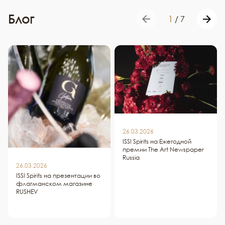
Блог
1
/
7
26.03.2026
ISSI Spirits на Ежегодной
премии The Art Newspaper
Russia
26.03.2026
ISSI Spirits на презентации во
флагманском магазине
RUSHEV