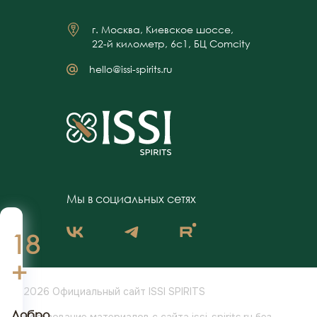
г. Москва, Киевское шоссе,
22-й километр, 6с1, БЦ Comcity
hello@issi-spirits.ru
Мы в социальных сетях
18
+
© 2026 Официальный сайт ISSI SPIRITS
Добро