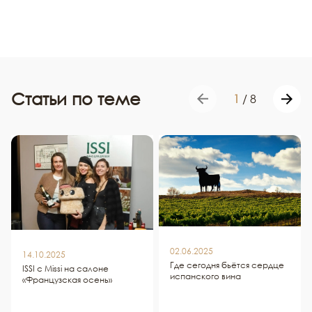
Статьи по теме
1
/
8
02.06.2025
14.10.2025
Где сегодня бьётся сердце
ISSI c Missi на салоне
испанского вина
«Французская осень»