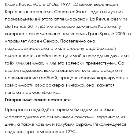
Клайв Коутс, «Cote d’Or», 1997: «С целой вереницей
Кортонов в арсенале, Сенар сейчас – один из лучших
производителей этого аппелласьона». La Revue des vins
de France 2017: «Этим знаковым доменом Кортона, у
которого в аппелласьоне целых семь Гран Крю, с 2005-го
управляет Лорен Сенар. Постепенно она
подкорректировала стиль в сторону ещё большей
элегантности, особенно ощутимой в последних двух или
трёх миллезимах, и мы это всячески приветствуем. Со
своим подходом, включающим мягкую экстракцию и
использование гребней, процент которых варьируется в
зависимости от характера винтажа, она, кажется,
попала в самое яблочко».
Гастрономические сочетания:
Прекрасно подойдёт к горячим блюдам из рыбы и
морепродуктов со сливочными соусами, терринам из
дичи, а также козьим и голубым сырам. Рекомендуется
подавать при температуре 12°С.