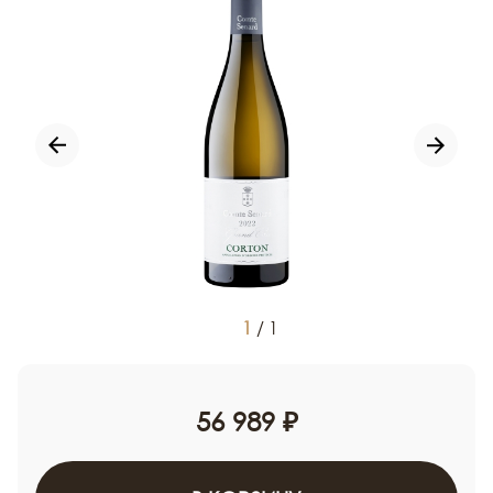
1
/
1
56 989 ₽