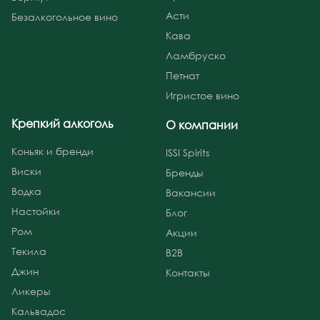
Асти
Безалкогольное вино
Кава
Ламбруско
Петнат
Игристое вино
Крепкий алкоголь
О компании
Коньяк и бренди
ISSI Spirits
Виски
Бренды
Водка
Вакансии
Настойки
Блог
Ром
Акции
Текила
B2B
Джин
Контакты
Ликеры
Кальвадос