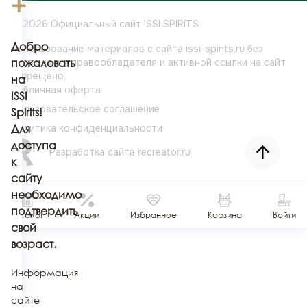
+
© 2026 Официальный сайт ISSI SPIRITS
Добро
Использование материалов с сайта issi-spirits.ru без
разрешения
пожаловать
правообладателя и активной ссылки на сайт
запрещено.
на
Публичная оферта
ISSI
Пользовательское соглашение
Spirits!
Политика конфиденциальности
Для
доступа
Разработка сайта
recreator.ru
к
сайту
необходимо
подтвердить
Каталог
Акции
Избранное
Корзина
Войти
свой
возраст.
Информация
на
сайте