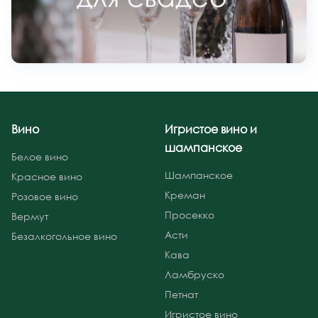
Вино
Игристое вино и
шампанское
Белое вино
Шампанское
Красное вино
Креман
Розовое вино
Просекко
Вермут
Асти
Безалкогольное вино
Кава
Ламбруско
Петнат
Игристое вино