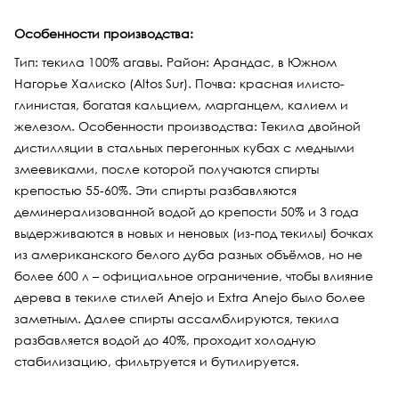
Особенности производства:
Тип: текила 100% агавы. Район: Арандас, в Южном
Нагорье Халиско (Altos Sur). Почва: красная илисто-
глинистая, богатая кальцием, марганцем, калием и
железом. Особенности производства: Текила двойной
дистилляции в стальных перегонных кубах с медными
змеевиками, после которой получаются спирты
крепостью 55-60%. Эти спирты разбавляются
деминерализованной водой до крепости 50% и 3 года
выдерживаются в новых и неновых (из-под текилы) бочках
из американского белого дуба разных объёмов, но не
более 600 л – официальное ограничение, чтобы влияние
дерева в текиле стилей Anejo и Extra Anejo было более
заметным. Далее спирты ассамблируются, текила
разбавляется водой до 40%, проходит холодную
стабилизацию, фильтруется и бутилируется.