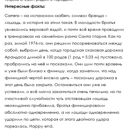
Интересные факты:
Carrera – на испанском «забег», символ бренда –
лошадь, а история за этим такая. В молодости братья
увлекались верховой ездой, и почти всё время проводили
в тренировках на семейном ранчо Санта Мария. Как-то
раз, зимой 1976-го, они решили посоревноваться между
собой, выбрали день, когда городская скаковая дорожка
Арандаса длиной в 100 родов (1 род = 5,03 м) пустовала,
пробрались на неё и поскакали. Они шли почти вровень
и уже были близко к финишу, когда заметили, что над
финишной чертой висела цепь – поскольку дорожка в
этот день была закрыта. Остановиться они уже не
успевали, и всё могло закончиться очень печально, но по
счастливой случайности чуть отстававшая лошадь
неожиданно прибавила, братья финишировали
абсолютно одновременно, а их лошади одновременно
ударили по цепи, которая от этого двойного удара
порвалась. Happy end.