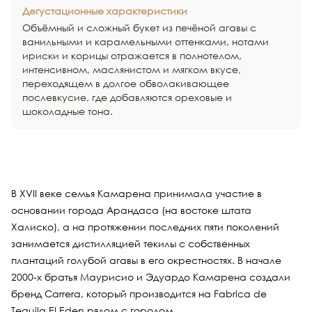
Дегустационные характеристики
Объёмный и сложный букет из печёной агавы с
ванильными и карамельными оттенками, нотами
ириски и корицы отражается в полнотелом,
интенсивном, маслянистом и мягком вкусе,
переходящем в долгое обволакивающее
послевкусие, где добавляются ореховые и
шоколадные тона.
В XVII веке семья Камарена принимала участие в
основании города Арандаса (на востоке штата
Халиско), а на протяжении последних пяти поколений
занимается дистилляцией текилы с собственных
плантаций голубой агавы в его окрестностях. В начале
2000-х братья Маурисио и Эдуардо Камарена создали
бренд Carrera, который производится на Fabrica de
Tequila El Eden рядом с городом.