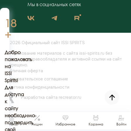
Мы в социальных сетях
18
+
© 2026 Официальный сайт ISSI SPIRITS
Добро
Использование материалов с сайта issi-spirits.ru без
разрешения
пожаловать
правообладателя и активной ссылки на сайт
запрещено.
на
Публичная оферта
ISSI
Пользовательское соглашение
Spirits!
Политика конфиденциальности
Для
доступа
Разработка сайта
recreator.ru
к
сайту
необходимо
подтвердить
Каталог
Акции
Избранное
Корзина
Войти
свой