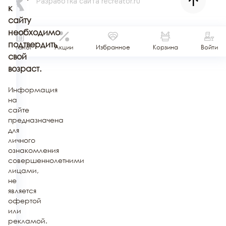
Разработка сайта
recreator.ru
к
сайту
необходимо
подтвердить
Каталог
Акции
Избранное
Корзина
Войти
свой
возраст.
Информация
на
сайте
предназначена
для
личного
ознакомления
совершеннолетними
лицами,
не
является
офертой
или
рекламой.