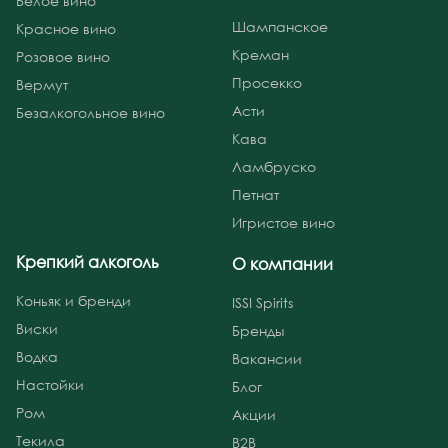
Белое вино
Шампанское
Красное вино
Креман
Розовое вино
Просекко
Вермут
Асти
Безалкогольное вино
Кава
Ламбруско
Петнат
Игристое вино
Крепкий алкоголь
О компании
Коньяк и бренди
ISSI Spirits
Виски
Бренды
Водка
Вакансии
Настойки
Блог
Ром
Акции
Текила
B2B