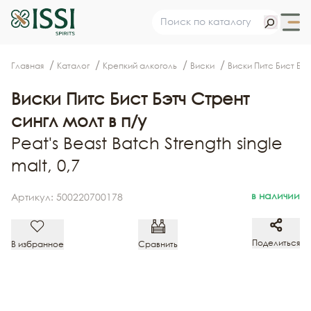
Главная
Каталог
Крепкий алкоголь
Виски
Виски Питс Бист Бэт
Виски Питс Бист Бэтч Стрент
cингл молт в п/у
Peat's Beast Batch Strength single
malt, 0,7
в наличии
Артикул: 500220700178
Поделиться
В избранное
Сравнить