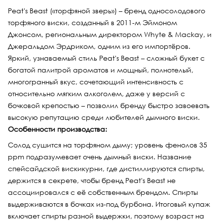
Peat's Beast («торфяной зверь») – бренд односолодового
торфяного виски, созданный в 2011-м Эймоном
Джонсом, региональным директором Whyte & Mackay, и
Джеральдом Эрдриком, одним из его импортёров.
Яркий, узнаваемый стиль Peat's Beast – сложный букет с
богатой палитрой ароматов и мощный, полнотелый,
многогранный вкус, сочетающий интенсивность с
относительно мягким алкоголем, даже у версий с
бочковой крепостью – позволил бренду быстро завоевать
высокую репутацию среди любителей дымного виски.
Особенности производства:
Солод сушится на торфяном дыму; уровень фенолов 35
ppm подразумевает очень дымный виски. Название
спейсайдской вискикурни, где дистиллируются спирты,
держится в секрете, чтобы бренд Peat's Beast не
ассоциировался с её собственным брендом. Спирты
выдерживаются в бочках из-под бурбона. Итоговый купаж
включает спирты разной выдержки, поэтому возраст на