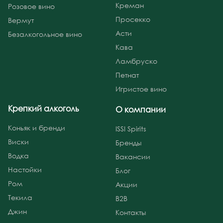
Креман
Розовое вино
Просекко
Вермут
Асти
Безалкогольное вино
Кава
Ламбруско
Петнат
Игристое вино
Крепкий алкоголь
О компании
Коньяк и бренди
ISSI Spirits
Виски
Бренды
Водка
Вакансии
Настойки
Блог
Ром
Акции
Текила
B2B
Джин
Контакты