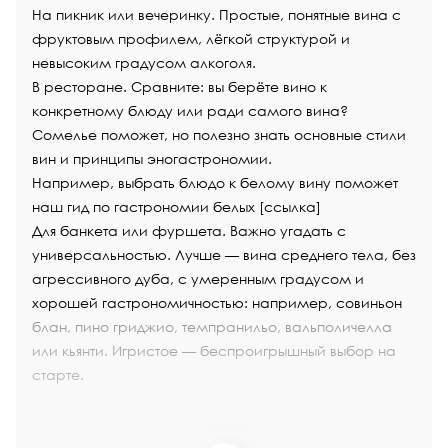
На пикник или вечеринку. Простые, понятные вина с
фруктовым профилем, лёгкой структурой и
невысоким градусом алкоголя.
В ресторане. Сравните: вы берёте вино к
конкретному блюду или ради самого вина?
Сомелье поможет, но полезно знать основные стили
вин и принципы эногастрономии.
Например, выбрать блюдо к белому вину поможет
наш гид по гастрономии белых [ссылка]
Для банкета или фуршета. Важно угадать с
универсальностью. Лучше — вина среднего тела, без
агрессивного дуба, с умеренным градусом и
хорошей гастрономичностью: например, совиньон
блан, пино гриджио, темпранильо, вальполичелла
или кьянти. Игристое — беспроигрышный выбор на
старте.