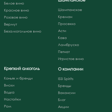
шампанское
Белое вино
Шампанское
Красное вино
Креман
Розовое вино
Просекко
Вермут
Асти
Безалкогольное вино
Кава
Ламбруско
Петнат
Игристое вино
Крепкий алкоголь
О компании
Коньяк и бренди
ISSI Spirits
Виски
Бренды
Водка
Вакансии
Настойки
Блог
Ром
Акции