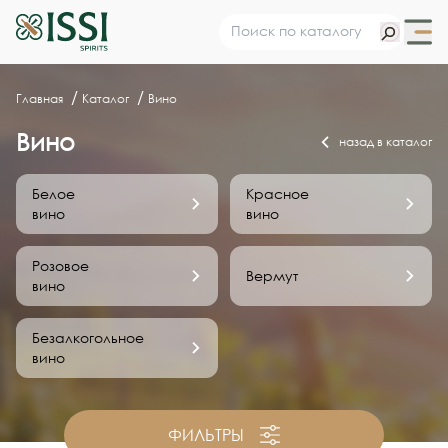
Главная
Каталог
Вино
Вино
назад в каталог
Белое
Красное
вино
вино
Розовое
Вермут
вино
Безалкогольное
вино
ФИЛЬТРЫ