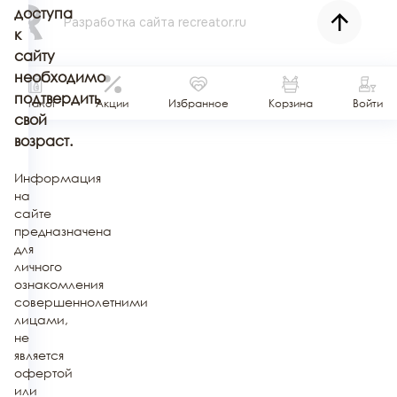
доступа
Разработка сайта
recreator.ru
к
сайту
необходимо
подтвердить
Каталог
Акции
Избранное
Корзина
Войти
свой
возраст.
Информация
на
сайте
предназначена
для
личного
ознакомления
совершеннолетними
лицами,
не
является
офертой
или