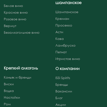
шампанское
Белое вино
Шампанское
Красное вино
Креман
Розовое вино
Просекко
Вермут
Асти
Безалкогольное вино
Кава
Ламбруско
Петнат
Игристое вино
Крепкий алкоголь
О компании
Коньяк и бренди
ISSI Spirits
Виски
Бренды
Водка
Вакансии
Настойки
Блог
Ром
Акции