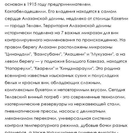
основан в 1915 году предпринимателем
Кохтабеладешвили. Его владения находятся в самом
сердце Алазанской долины, недалеко от столицы Кахетии
— города Телави. Территория Алазанской долины
исторически поделена на 7 важных микрозон для вин
контролируемого наименования по происхождению. На
правом берегу Алазани расположены микрозоны
"Цинандали", "Вазисубани", "Ахашени" и "Мукузани", а на
левом берегу — у подножия Большого Кавказа, находятся
"Напареули", "Кварели" и "Киндзмараули". Это родина
всемирно известных изысканных сухих и полусладких
белых и красных вин, обладающих сложным,
комплексным букетом и неповторимым вкусом. Сегодня
Телавский винный погреб - это современные технологии,
изотермические резервуары из нержавеющей стали,
пневматические прессы, насосы с деликатным
механизмом перекачки, универсальная система
контроля температурного режима, дубовые бочки разных
размеров, а также традиционные глиняные емкости -