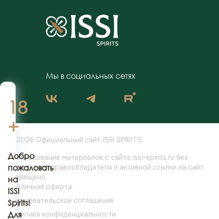
Мы в социальных сетях
18
+
© 2026 Официальный сайт ISSI SPIRITS
Добро
Использование материалов с сайта issi-spirits.ru без
разрешения
пожаловать
правообладателя и активной ссылки на сайт
запрещено.
на
Публичная оферта
ISSI
Пользовательское соглашение
Spirits!
Политика конфиденциальности
Для