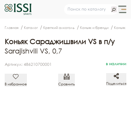
Главная
Каталог
Крепкий алкоголь
Коньяк и бренди
Коньяк С
Коньяк Сараджишвили VS в п/у
Sarajishvili VS, 0,7
в наличии
Артикул: 486210700001
Поделиться
В избранное
Сравнить