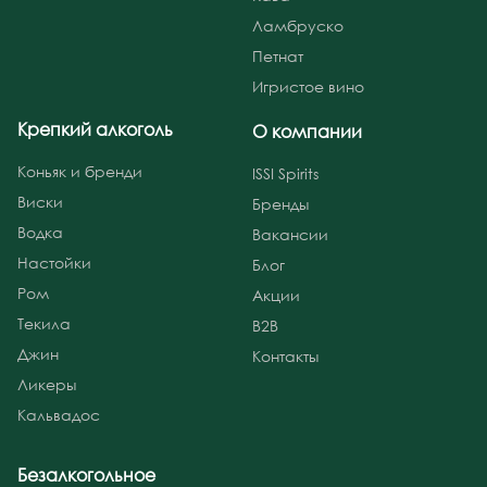
Ламбруско
Петнат
Игристое вино
Крепкий алкоголь
О компании
Коньяк и бренди
ISSI Spirits
Виски
Бренды
Водка
Вакансии
Настойки
Блог
Ром
Акции
Текила
B2B
Джин
Контакты
Ликеры
Кальвадос
Безалкогольное