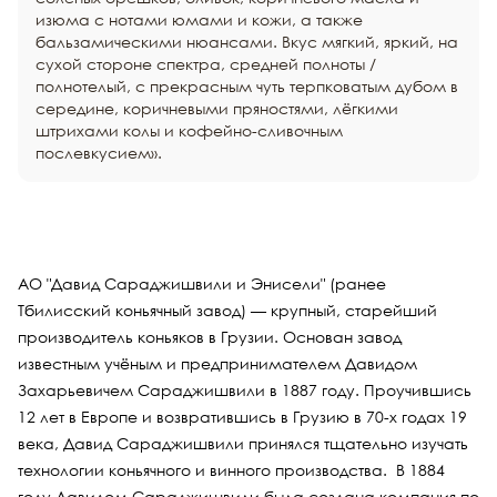
изюма с нотами юмами и кожи, а также
бальзамическими нюансами. Вкус мягкий, яркий, на
сухой стороне спектра, средней полноты /
полнотелый, с прекрасным чуть терпковатым дубом в
середине, коричневыми пряностями, лёгкими
штрихами колы и кофейно-сливочным
послевкусием».
АО "Давид Сараджишвили и Энисели" (ранее
Тбилисский коньячный завод) — крупный, старейший
производитель коньяков в Грузии. Основан завод
известным учёным и предпринимателем Давидом
Захарьевичем Сараджишвили в 1887 году. Проучившись
12 лет в Европе и возвратившись в Грузию в 70-х годах 19
века, Давид Сараджишвили принялся тщательно изучать
технологии коньячного и винного производства. В 1884
году Давидом Сараджишвили была создана компания по