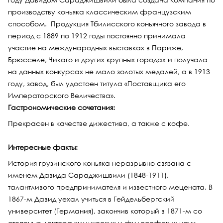
производству коньяка классическим французским
способом. Продукция Тбилисского коньячного завода в
период с 1889 по 1912 годы постоянно принимала
участие на международных выставках в Париже,
Брюсселе, Чикаго и других крупных городах и получала
на данных конкурсах не мало золотых медалей, а в 1913
году, завод, был удостоен титула «Поставщика его
Императорского Величества».
Гастрономические сочетания:
Прекрасен в качестве дижестива, а также с кофе.
Интересные факты:
История грузинского коньяка неразрывно связана с
именем Давида Сараджишвили (1848-1911),
талантливого предпринимателя и известного мецената. В
1867-м Давид уехал учиться в Гейдельбергский
университет (Германия), закончив который в 1871-м со
степенью доктора химических и философских наук,