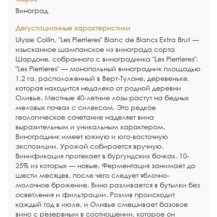
Виноград
Дегустационные характеристики
Ulysse Collin, "Les Pierrieres" Blanc de Blancs Extra Brut —
изысканное шампанское из винограда сорта
Шардоне, собранного с виноградника "Les Pierrieres".
"Les Pierrieres" — монопольный виноградник площадью
1,2 га, расположенный в Верт-Тулоне, деревеньке,
которая находится недалеко от родной деревни
Оливье. Местные 40-летние лозы растут на бедных
меловых почвах с силексом. Это редкое
геологическое сочетание наделяет вина
выразительным и уникальным характером.
Виноградник имеет южную и юго-восточную
экспозиции. Урожай собирается вручную.
Винификация протекает в бургундских бочках, 10-
25% из которых — новые. Ферментация занимает до
шести месяцев, после чего следует яблочно-
молочное брожение. Вино разливается в бутылки без
осветления и фильтрации. Розлив происходит
каждый год в июле, и Оливье смешивает базовое
вино с резервным в соотношении, которое он