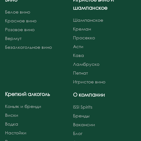
шампанское
Белое вино
Шампанское
Красное вино
Креман
Розовое вино
Просекко
Вермут
Асти
Безалкогольное вино
Кава
Ламбруско
Петнат
Игристое вино
Крепкий алкоголь
О компании
Коньяк и бренди
ISSI Spirits
Виски
Бренды
Водка
Вакансии
Настойки
Блог