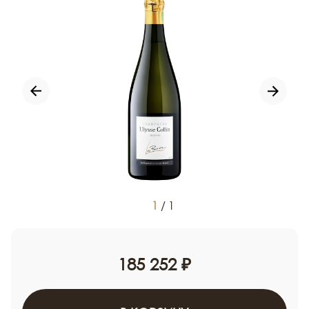
1
/
1
185 252 ₽