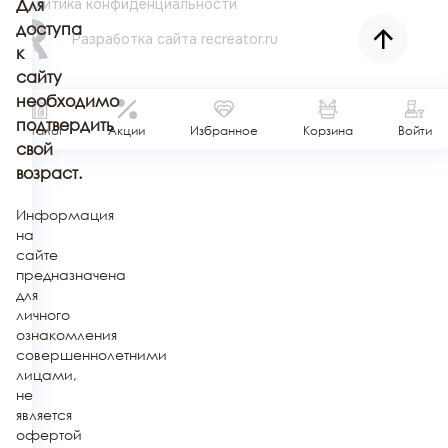
Политика конфиденциальности
Для
доступа
Разработка сайта
recreator.ru
к
сайту
необходимо
подтвердить
Каталог
Акции
Избранное
Корзина
Войти
свой
возраст.
Информация
на
сайте
предназначена
для
личного
ознакомления
совершеннолетними
лицами,
не
является
офертой