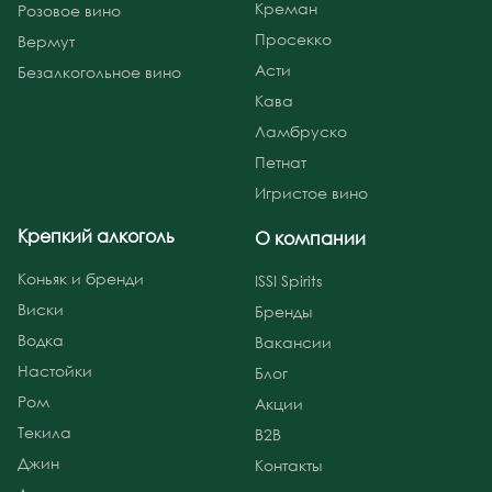
Креман
Розовое вино
Просекко
Вермут
Асти
Безалкогольное вино
Кава
Ламбруско
Петнат
Игристое вино
Крепкий алкоголь
О компании
Коньяк и бренди
ISSI Spirits
Виски
Бренды
Водка
Вакансии
Настойки
Блог
Ром
Акции
Текила
B2B
Джин
Контакты