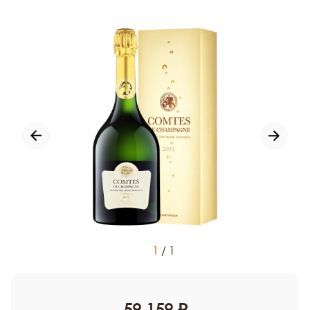
1
/
1
59 159 ₽