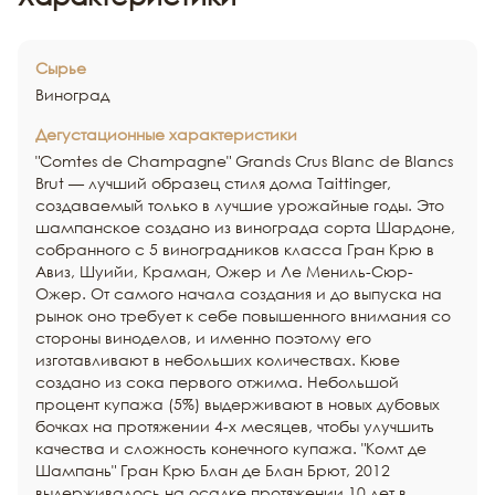
Сырье
Виноград
Дегустационные характеристики
"Comtes de Champagne" Grands Crus Blanc de Blancs
Brut — лучший образец стиля дома Taittinger,
создаваемый только в лучшие урожайные годы. Это
шампанское создано из винограда сорта Шардоне,
собранного с 5 виноградников класса Гран Крю в
Авиз, Шуийи, Краман, Ожер и Ле Мениль-Сюр-
Ожер. От самого начала создания и до выпуска на
рынок оно требует к себе повышенного внимания со
стороны виноделов, и именно поэтому его
изготавливают в небольших количествах. Кюве
создано из сока первого отжима. Небольшой
процент купажа (5%) выдерживают в новых дубовых
бочках на протяжении 4-х месяцев, чтобы улучшить
качества и сложность конечного купажа. "Комт де
Шампань" Гран Крю Блан де Блан Брют, 2012
выдерживалось на осадке протяжении 10 лет в