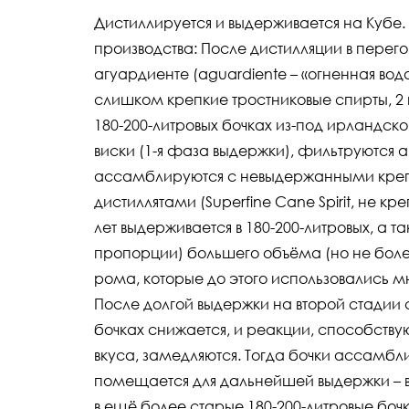
Дистиллируется и выдерживается на Кубе
производства: После дистилляции в перег
агуардиенте (aguardiente – «огненная вод
слишком крепкие тростниковые спирты, 2 
180-200-литровых бочках из-под ирландск
виски (1-я фаза выдержки), фильтруются 
ассамблируются с невыдержанными кре
дистиллятами (Superfine Cane Spirit, не кр
лет выдерживается в 180-200-литровых, а т
пропорции) большего объёма (но не более
рома, которые до этого использовались мн
После долгой выдержки на второй стадии
бочках снижается, и реакции, способству
вкуса, замедляются. Тогда бочки ассамбл
помещается для дальнейшей выдержки – в
в ещё более старые 180-200-литровые бочк