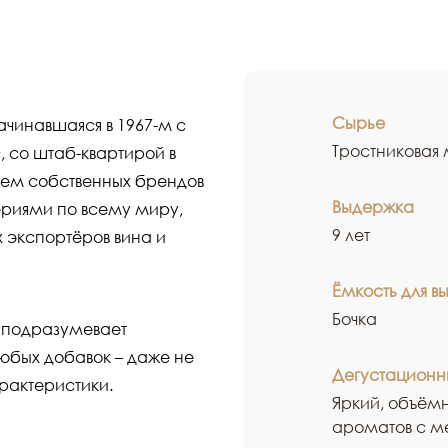
Сырье
, начинавшаяся в 1967-м с
Тростниковая
 со штаб-квартирой в
ем собственных брендов
Выдержка
ериями по всему миру,
9 лет
х экспортёров вина и
Ёмкость для в
Бочка
подразумевает
юбых добавок – даже не
Дегустационн
актеристики.
Яркий, объёмн
ароматов с м