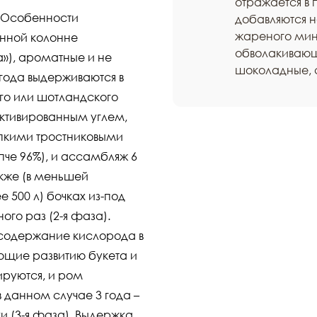
отражается в 
. Особенности
добавляются н
жареного минд
онной колонне
обволакивающ
а»), ароматные и не
шоколадные, с
года выдерживаются в
ого или шотландского
активированным углем,
пкими тростниковыми
епче 96%), и ассамбляж 6
акже (в меньшей
 500 л) бочках из-под
ого раз (2-я фаза).
 содержание кислорода в
ющие развитию букета и
ируются, и ром
 данном случае 3 года –
и (3-я фаза). Выдержка