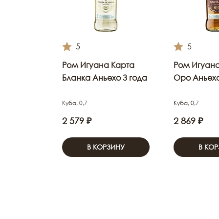
5
5
Ром Игуана Карта
Ром Игуана
Бланка Аньехо 3 года
Оро Аньехо
Куба, 0,7
Куба, 0,7
2 579 ₽
2 869 ₽
В КОРЗИНУ
В КО