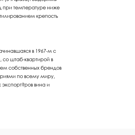
од при температуре ниже
утилированием крепость
, начинавшаяся в 1967-м с
 со штаб-квартирой в
ем собственных брендов
ериями по всему миру,
х экспорт?ров вина и