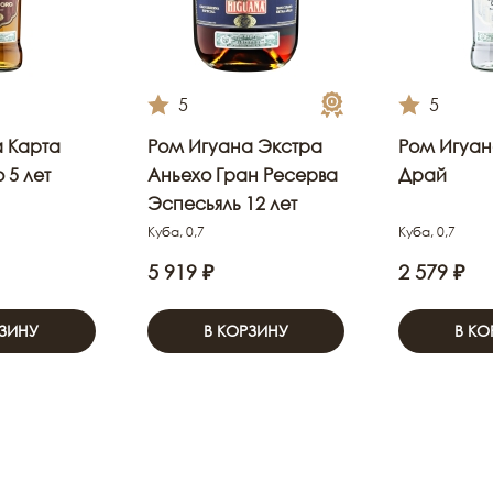
5
5
 Карта
Ром Игуана Экстра
Ром Игуан
 5 лет
Аньехо Гран Ресерва
Драй
Эспесьяль 12 лет
Куба, 0,7
Куба, 0,7
5 919 ₽
2 579 ₽
РЗИНУ
В КОРЗИНУ
В КО