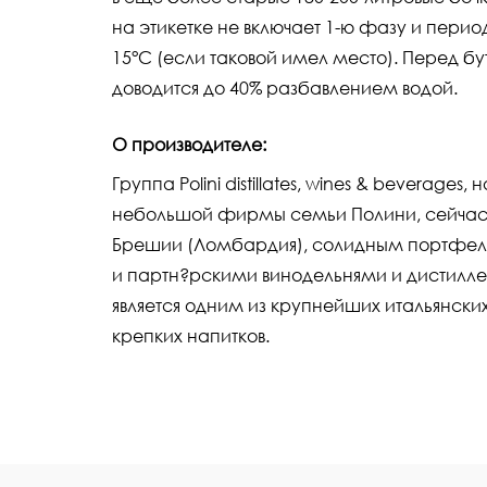
на этикетке не включает 1-ю фазу и пери
15°С (если таковой имел место). Перед б
доводится до 40% разбавлением водой.
О производителе:
Группа Polini distillates, wines & beverages
небольшой фирмы семьи Полини, сейчас,
Брешии (Ломбардия), солидным портфел
и партн?рскими винодельнями и дистилл
является одним из крупнейших итальянски
крепких напитков.