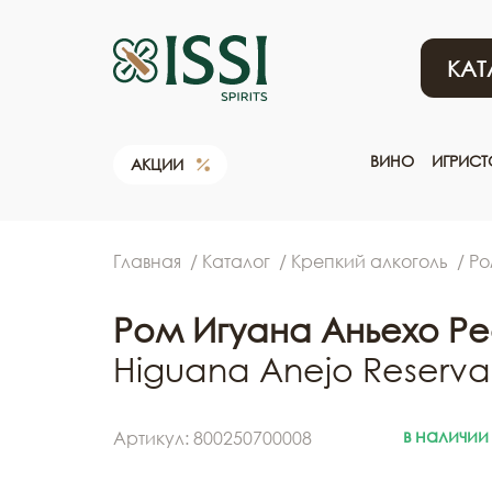
КАТ
ВИНО
ИГРИС
АКЦИИ
Главная
Каталог
Крепкий алкоголь
Р
Ром Игуана Аньехо Ре
Higuana Anejo Reserva 
в наличии
Артикул: 800250700008