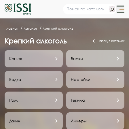
Главная
Каталог
Крепкий алкоголь
Крепкий алкоголь
назад в каталог
Коньяк
Виски
Водка
Настойки
Ром
Текила
Джин
Ликеры