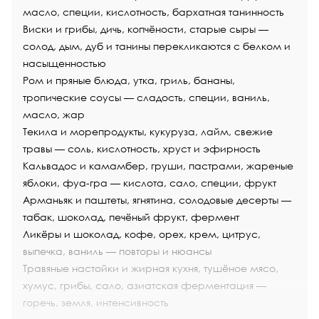
масло, специи, кислотность, бархатная танинность
Виски и грибы, дичь, копчёности, старые сыры —
солод, дым, дуб и танины перекликаются с белком и
насыщенностью
Ром
и пряные блюда, утка, гриль, бананы,
тропические соусы — сладость, специи, ваниль,
масло, жар
Текила
и морепродукты, кукуруза, лайм, свежие
травы — соль, кислотность, хруст и эфирность
Кальвадос
и камамбер, груши, пастрами, жареные
яблоки, фуа-гра — кислота, сало, специи, фрукт
Арманьяк
и паштеты, ягнятина, солодовые десерты —
табак, шоколад, печёный фрукт, фермент
Ликёры
и шоколад, кофе, орех, крем, цитрус,
выпечка, ваниль — повторы и нюансы
Травяные настойки и жирная кухня, тушёное мясо,
хумус, грибы, сало, азиатская ферментация —
горечь, земля, интенсивность