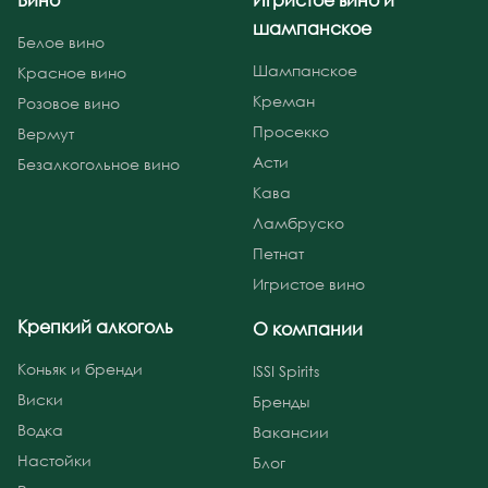
Вино
Игристое вино и
шампанское
Белое вино
Шампанское
Красное вино
Креман
Розовое вино
Просекко
Вермут
Асти
Безалкогольное вино
Кава
Ламбруско
Петнат
Игристое вино
Крепкий алкоголь
О компании
Коньяк и бренди
ISSI Spirits
Виски
Бренды
Водка
Вакансии
Настойки
Блог