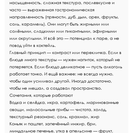
насыщенность, сложная текстура, послевкусие и
часто — выраженная гастрономическая
направленность (пряности, дуб, дым, орех, фрукты,
соль, карамель). Они могут быть жирными или
солёными, сладкими или пикантными, эфирными
или округлыми. И всё это — потенциал к паре, а не
повод уйти в коктейль.
Главный принцип — контраст или перекличка. Если в
блюде много текстуры — нужен напиток, который не
потеряется. Если блюдо деликатное — пусть алкоголь
работает тонко. И ещё важнее: не всегда нужно,
чтобы один усиливал другой. Иногда достаточно,
чтобы не мешал, а создавал пространство.
Сочетания, которые работают
Водка
и селёдка, икра, картофель, маринованные
овощи, малосольные грибы — чистота, холод,
текстурный резонанс, соль, крахмал, жир
К
оньяк
и паштет, запечённый инжир, бри,
миндальное печенье, утка в апельсине — фрукт,