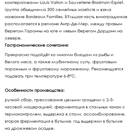
кооперативами Louis Vallon и Sauveterre-Blasimon-Espiet,
группа объединила 300 семейных хозяйств и взяла
название Bordeaux Families. Б?льшая часть виноградников
располагается в регионе Антр-Де-Мер, между правым
берегом Гаронны на юге и левым берегом Дордони на
севере.
Гастрономические сочетания:
Прекрасно подойдёт ко многим блюдам из рыбы и
белого мяса, а также клубничному супу, фруктовым
пирожным и фруктовому мороженому. Рекомендуется
подавать при температуре 6-8°С.
Особенности производства:
ручной сбор, прессование целыми гроздями с 2-3-
часовой мацерацией, ферментация в стальных чанах с
термоконтролем, выдержка в стали, ассамблирование,
вторая ферментация в бутылке, год выдержки в бутылке
на дрожжевом осадке.