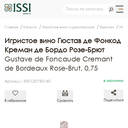
Главная
Каталог
Игристое вино и шампанское
Креман
Игри
Игристое вино Гюстав де Фонкод
Креман де Бордо Розе-Брют
Gustave de Foncaude Cremant
de Bordeaux Rose-Brut, 0,75
в наличии
Артикул: 300120750140
Поделиться
В избранное
Сравнить