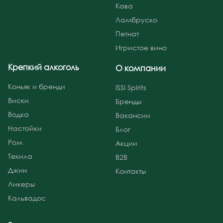
Кава
Ламбруско
Петнат
Игристое вино
Крепкий алкоголь
О компании
Коньяк и бренди
ISSI Spirits
Виски
Бренды
Водка
Вакансии
Настойки
Блог
Ром
Акции
Текила
B2B
Джин
Контакты
Ликеры
Кальвадос