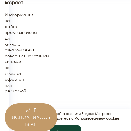
возраст.
Информация
на
сайте
предназначена
для
личного
ознакомления
совершеннолетними
лицами,
не
является
офертой
или
рекламой.
МНЕ
Этот сайт использует сервис веб-аналитики Яндекс Метрика.
ИСПОЛНИЛОСЬ
Используя этот сайт, вы соглашаетесь с
Использованием cookies
сервисов Яндекс.Метрика
.
18 ЛЕТ