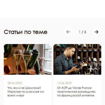
Статьи по теме
1
/
6
28.06.2025
12.06.2025
Что, если не Шампань?
От AOP до Vid de France:
Игристые по классике со
практическое руководство
всего мира
по французской этикетке