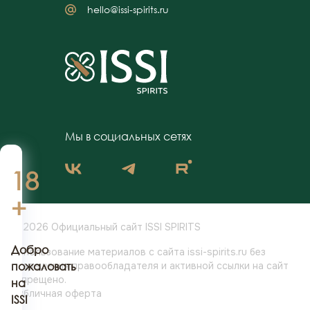
hello@issi-spirits.ru
Мы в социальных сетях
18
+
© 2026 Официальный сайт ISSI SPIRITS
Добро
Использование материалов с сайта issi-spirits.ru без
разрешения
пожаловать
правообладателя и активной ссылки на сайт
запрещено.
на
Публичная оферта
ISSI