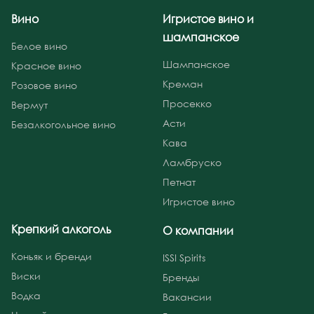
Вино
Игристое вино и
шампанское
Белое вино
Шампанское
Красное вино
Креман
Розовое вино
Просекко
Вермут
Асти
Безалкогольное вино
Кава
Ламбруско
Петнат
Игристое вино
Крепкий алкоголь
О компании
Коньяк и бренди
ISSI Spirits
Виски
Бренды
Водка
Вакансии