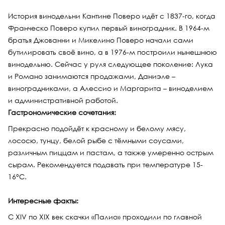
История винодельни Кантине Поверо идёт с 1837-го, когда
Франческо Поверо купил первый виноградник. В 1964-м
братья Джованни и Микелино Поверо начали сами
бутилировать своё вино, а в 1976-м построили нынешнюю
винодельню. Сейчас у руля следующее поколение: Лука
и Романо занимаются продажами, Даниэле –
виноградниками, а Алессио и Маргарита – виноделием
и административной работой.
Гастрономические сочетания:
Прекрасно подойдёт к красному и белому мясу,
лососю, тунцу, белой рыбе с тёмными соусами,
различным пиццам и пастам, а также умеренно острым
сырам. Рекомендуется подавать при температуре 15-
16°С.
Интересные факты:
С XIV по XIX век скачки «Палио» проходили по главной