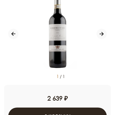
1
/
1
2 639 ₽