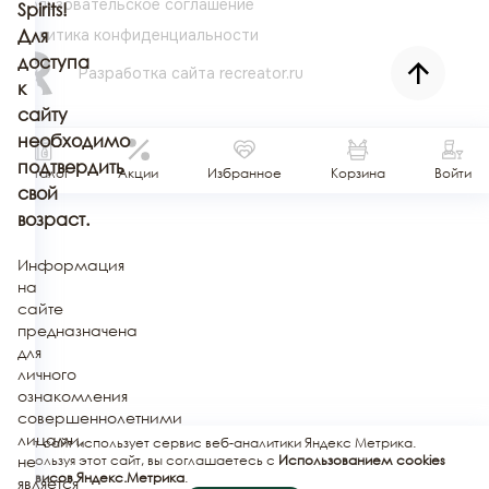
Пользовательское соглашение
Spirits!
Политика конфиденциальности
Для
доступа
Разработка сайта
recreator.ru
к
сайту
необходимо
подтвердить
Каталог
Акции
Избранное
Корзина
Войти
свой
возраст.
Информация
на
сайте
предназначена
для
личного
ознакомления
совершеннолетними
лицами,
Этот сайт использует сервис веб-аналитики Яндекс Метрика.
не
Используя этот сайт, вы соглашаетесь с
Использованием cookies
сервисов Яндекс.Метрика
.
является