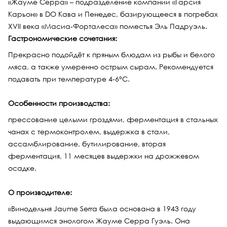
«Жауме Серра» – подразделение компании «Гарсия
Карьон» в DO Кава и Пенедес, базирующееся в погребах
XVII века «Масиа-Форталеса» поместья Эль Падруэль.
Гастрономические сочетания:
Прекрасно подойдёт к пряным блюдам из рыбы и белого
мяса, а также умеренно острым сырам. Рекомендуется
подавать при температуре 4-6°С.
Особенности производства:
прессование целыми гроздями, ферментация в стальных
чанах с термоконтролем, выдержка в стали,
ассамблирование, бутилирование, вторая
ферментация, 11 месяцев выдержки на дрожжевом
осадке.
О производителе:
«Винодельня Jaume Serra была основана в 1943 году
выдающимся энологом Жауме Серра Гуэль. Она