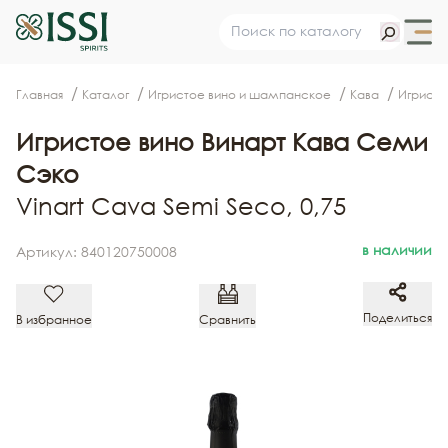
Главная
Каталог
Игристое вино и шампанское
Кава
Игристо
Игристое вино Винарт Кава Семи
Сэко
Vinart Cava Semi Seco, 0,75
в наличии
Артикул: 840120750008
Поделиться
В избранное
Сравнить