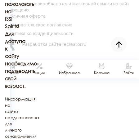
разрешения
пожаловать
правообладателя и активной ссылки на сайт
запрещено.
на
Публичная оферта
ISSI
Пользовательское соглашение
Spirits!
Политика конфиденциальности
Для
доступа
Разработка сайта
recreator.ru
к
сайту
необходимо
подтвердить
Каталог
Акции
Избранное
Корзина
Войти
свой
возраст.
Информация
на
сайте
предназначена
для
личного
ознакомления