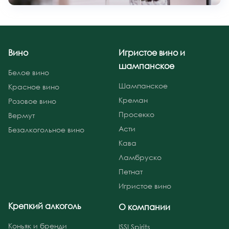
Вино
Игристое вино и
шампанское
Белое вино
Шампанское
Красное вино
Креман
Розовое вино
Просекко
Вермут
Асти
Безалкогольное вино
Кава
Ламбруско
Петнат
Игристое вино
Крепкий алкоголь
О компании
Коньяк и бренди
ISSI Spirits