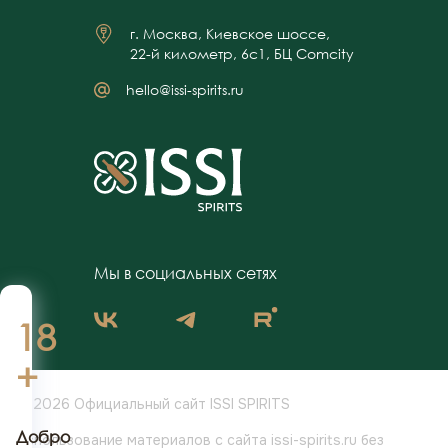
г. Москва, Киевское шоссе,
22-й километр, 6с1, БЦ Comcity
hello@issi-spirits.ru
Мы в социальных сетях
18
+
© 2026 Официальный сайт ISSI SPIRITS
Добро
Использование материалов с сайта issi-spirits.ru без