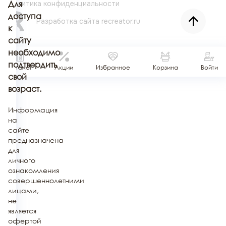
Политика конфиденциальности
Для
доступа
Разработка сайта
recreator.ru
к
сайту
необходимо
подтвердить
Каталог
Акции
Избранное
Корзина
Войти
свой
возраст.
Информация
на
сайте
предназначена
для
личного
ознакомления
совершеннолетними
лицами,
не
является
офертой