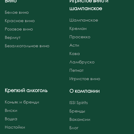
Вино
Игристое вино и
шампанское
Белое вино
Шампанское
Красное вино
Креман
Розовое вино
Просекко
Вермут
Асти
Безалкогольное вино
Кава
Ламбруско
Петнат
Игристое вино
Крепкий алкоголь
О компании
Коньяк и бренди
ISSI Spirits
Виски
Бренды
Водка
Вакансии
Настойки
Блог