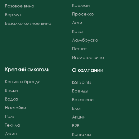
Креман
Розовое вино
Просекко
Вермут
Асти
Безалкогольное вино
Кава
Ламбруско
Петнат
Игристое вино
Крепкий алкоголь
О компании
Коньяк и бренди
ISSI Spirits
Виски
Бренды
Водка
Вакансии
Настойки
Блог
Ром
Акции
Текила
B2B
Джин
Контакты