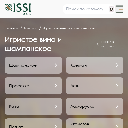
Главная
Каталог
Игристое вино и шампанское
Игристое вино и
назад в
каталог
шампанское
Шампанское
Креман
Просекко
Асти
Кава
Ламбруско
Игристое
Петнат