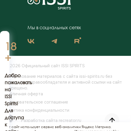
Мы в социальных сетях
18
+
© 2026 Официальный сайт ISSI SPIRITS
Добро
Использование материалов с сайта issi-spirits.ru без
разрешения
пожаловать
правообладателя и активной ссылки на сайт
запрещено.
на
Публичная оферта
ISSI
Пользовательское соглашение
Spirits!
Политика конфиденциальности
Для
доступа
Разработка сайта
recreator.ru
к
Этот сайт использует сервис веб-аналитики Яндекс Метрика.