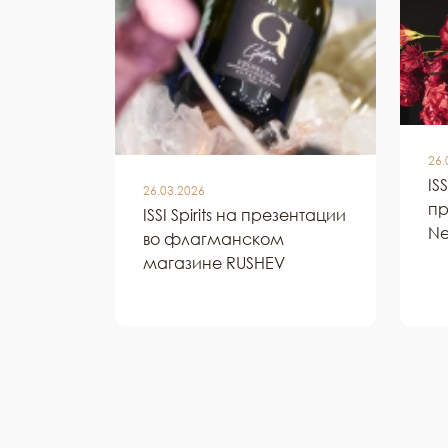
26.
IS
26.03.2026
пр
ISSI Spirits на презентации
Ne
во флагманском
магазине RUSHEV