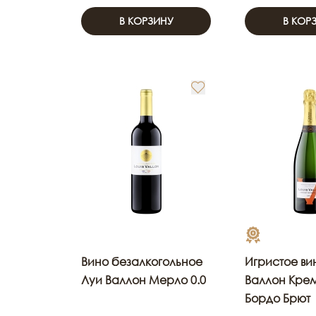
В КОРЗИНУ
В КОР
Вино безалкогольное
Игристое ви
Луи Валлон Мерло 0.0
Валлон Кре
Бордо Брют