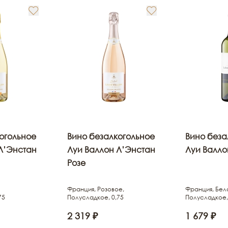
огольное
Вино безалкогольное
Вино беза
Л’Энстан
Луи Валлон Л’Энстан
Луи Валло
Розе
Франция, Розовое,
Франция, Бел
75
Полусладкое, 0,75
Полусладкое,
2 319 ₽
1 679 ₽