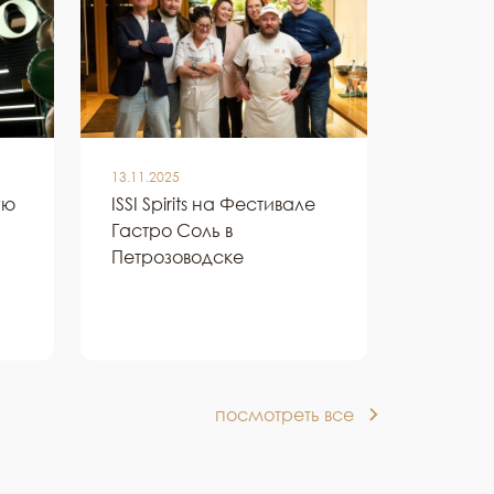
13.11.2025
ую
ISSI Spirits на Фестивале
02.11.2025
Гастро Соль в
Эногас
Петрозоводске
действии
праздно
SVCH Sc
посмотреть все