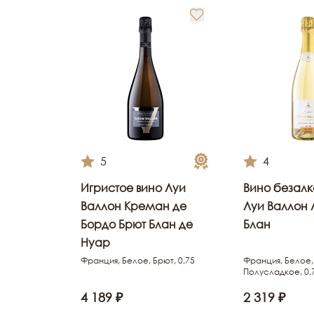
5
4
Игристое вино Луи
Вино безалк
Валлон Креман де
Луи Валлон 
Бордо Брют Блан де
Блан
Нуар
Франция, Белое, Брют, 0,75
Франция, Белое,
Полусладкое, 0,
4 189 ₽
2 319 ₽