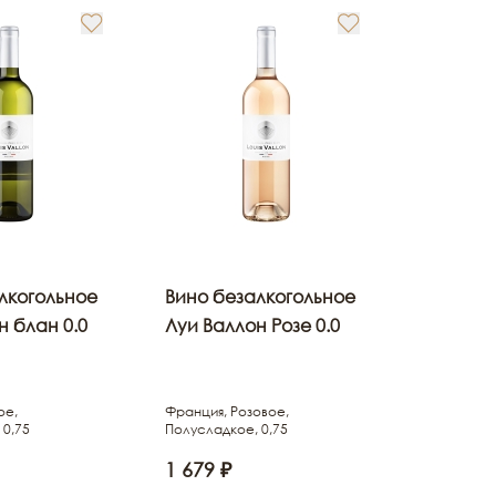
лкогольное
Вино безалкогольное
н блан 0.0
Луи Валлон Розе 0.0
ое,
Франция, Розовое,
 0,75
Полусладкое, 0,75
1 679 ₽