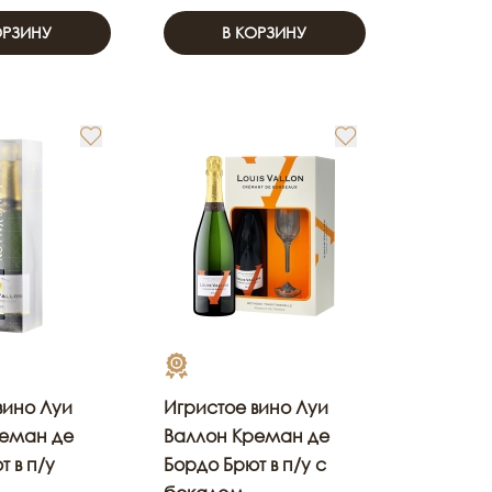
ОРЗИНУ
В КОРЗИНУ
вино Луи
Игристое вино Луи
реман де
Валлон Креман де
 в п/у
Бордо Брют в п/у с