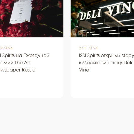
03.2026
27.11.2025
SI Spirits на Ежегодной
ISSI Spirits открыли втор
емии The Art
в Москве винотеку Deli
wspaper Russia
Vino