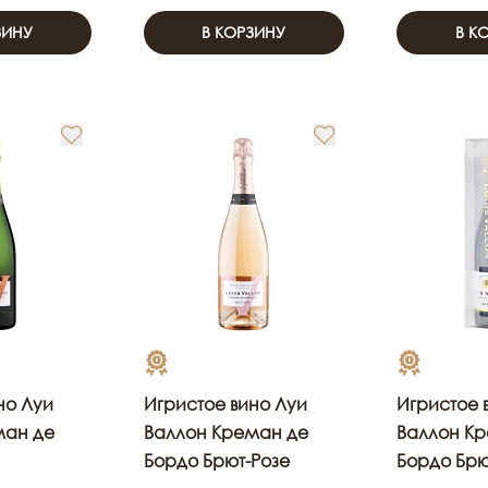
ЗИНУ
В КОРЗИНУ
В К
но Луи
Игристое вино Луи
Игристое 
ман де
Валлон Креман де
Валлон К
Бордо Брют-Розе
Бордо Брют