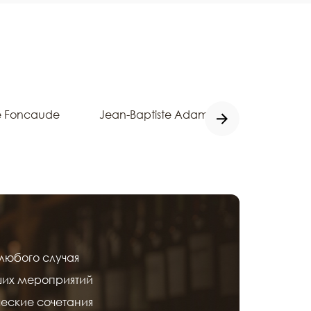
e Foncaude
Jean-Baptiste Adam
Louis 
любого случая
ших мероприятий
еские сочетания