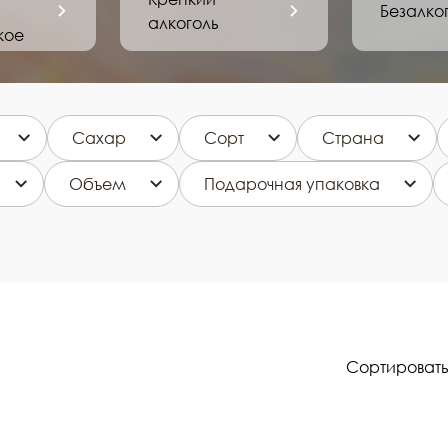
Безалко
алкоголь
кое
Сахар
Сорт
Страна
Объем
Подарочная упаковка
Сортировать