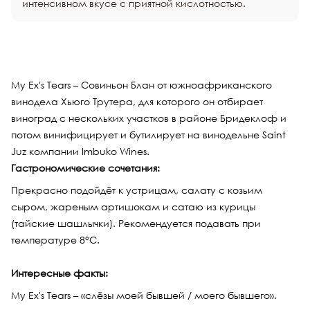
интенсивном вкусе с приятной кислотностью.
My Ex's Tears – Совиньон Блан от южноафриканского
винодела Хьюго Трутера, для которого он отбирает
виноград с нескольких участков в районе Бридеклоф и
потом винифицирует и бутилирует на винодельне Saint
Juz компании Imbuko Wines.
Гастрономические сочетания:
Прекрасно подойдёт к устрицам, салату с козьим
сыром, жареным артишокам и сатаю из курицы
(тайские шашлычки). Рекомендуется подавать при
температуре 8°С.
Интересные факты:
My Ex's Tears – «слёзы моей бывшей / моего бывшего».