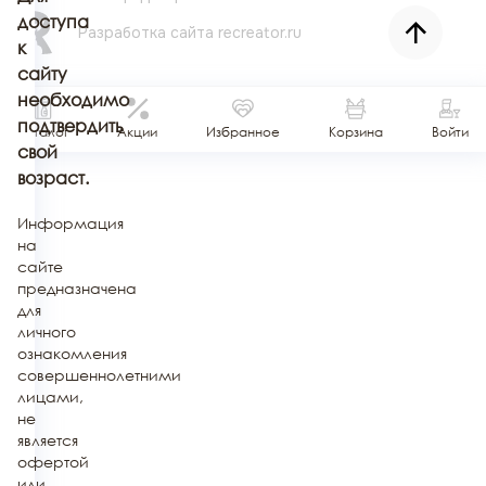
доступа
Разработка сайта
recreator.ru
к
сайту
необходимо
подтвердить
Каталог
Акции
Избранное
Корзина
Войти
свой
возраст.
Информация
на
сайте
предназначена
для
личного
ознакомления
совершеннолетними
лицами,
не
является
офертой
или