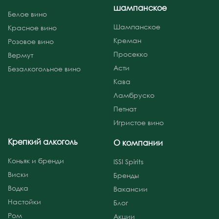
шампанское
Белое вино
Шампанское
Красное вино
Креман
Розовое вино
Просекко
Вермут
Асти
Безалкогольное вино
Кава
Ламбруско
Петнат
Игристое вино
Крепкий алкоголь
О компании
Коньяк и бренди
ISSI Spirits
Виски
Бренды
Водка
Вакансии
Настойки
Блог
Ром
Акции