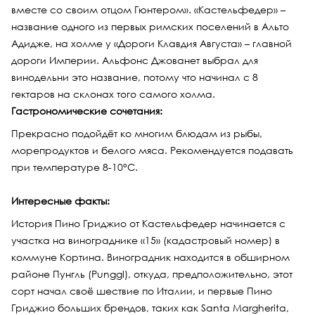
вместе со своим отцом Гюнтером». «Кастельфедер» –
название одного из первых римских поселений в Альто
Адидже, на холме у «Дороги Клавдия Августа» – главной
дороги Империи. Альфонс Джованет выбрал для
винодельни это название, потому что начинал с 8
гектаров на склонах того самого холма.
Гастрономические сочетания:
Прекрасно подойдёт ко многим блюдам из рыбы,
морепродуктов и белого мяса. Рекомендуется подавать
при температуре 8-10°С.
Интересные факты:
История Пино Гриджио от Кастельфедер начинается с
участка на винограднике «15» (кадастровый номер) в
коммуне Кортина. Виноградник находится в обширном
районе Пунгль (Punggl), откуда, предположительно, этот
сорт начал своё шествие по Италии, и первые Пино
Гриджио больших брендов, таких как Santa Margherita,