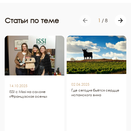
Статьи по теме
1
/
8
02.06.2025
14.10.2025
Где сегодня бьётся сердце
ISSI c Missi на салоне
испанского вина
«Французская осень»