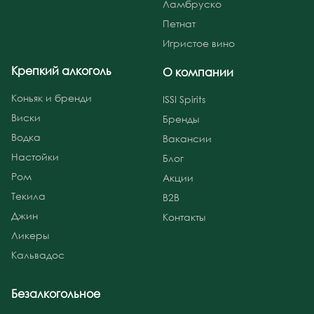
Ламбруско
Петнат
Игристое вино
Крепкий алкоголь
О компании
Коньяк и бренди
ISSI Spirits
Виски
Бренды
Водка
Вакансии
Настойки
Блог
Ром
Акции
Текила
B2B
Джин
Контакты
Ликеры
Кальвадос
Безалкогольное