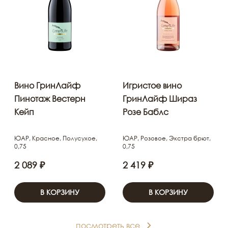
Вино ГринЛайф
Игристое вино
Пинотаж Вестерн
ГринЛайф Шираз
Кейп
Розе Баблс
ЮАР, Красное, Полусухое,
ЮАР, Розовое, Экстра брют,
0,75
0,75
2 089 ₽
2 419 ₽
В КОРЗИНУ
В КОРЗИНУ
посмотреть все