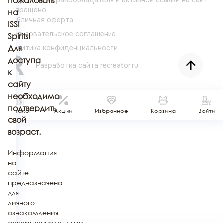
пожаловать
запрещено.
на
Публичная оферта
ISSI
Пользовательское соглашение
Spirits!
Политика конфиденциальности
Для
доступа
Разработка сайта
recreator.ru
к
сайту
необходимо
подтвердить
Каталог
Акции
Избранное
Корзина
Войти
свой
возраст.
Информация
на
сайте
предназначена
для
личного
ознакомления
совершеннолетними