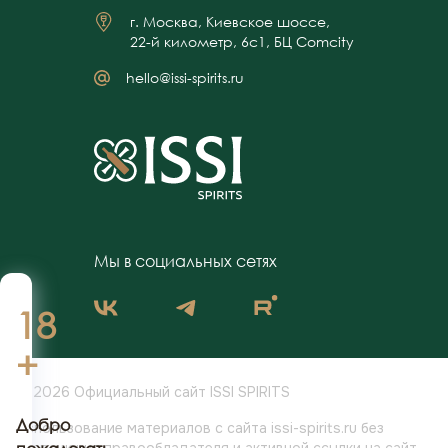
г. Москва, Киевское шоссе,
22-й километр, 6с1, БЦ Comcity
hello@issi-spirits.ru
Мы в социальных сетях
18
+
© 2026 Официальный сайт ISSI SPIRITS
Добро
Использование материалов с сайта issi-spirits.ru без
разрешения
правообладателя и активной ссылки на сайт