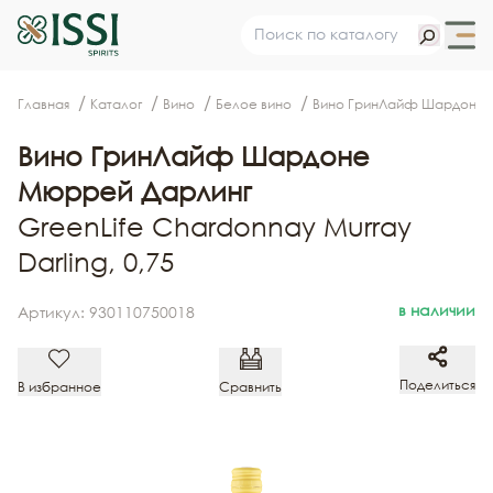
Главная
Каталог
Вино
Белое вино
Вино ГринЛайф Шардоне 
Вино ГринЛайф Шардоне
Мюррей Дарлинг
GreenLife Chardonnay Murray
Darling, 0,75
в наличии
Артикул: 930110750018
Поделиться
В избранное
Сравнить