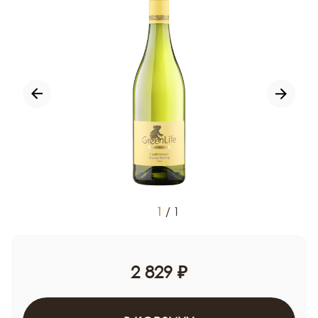
1
/
1
2 829 ₽