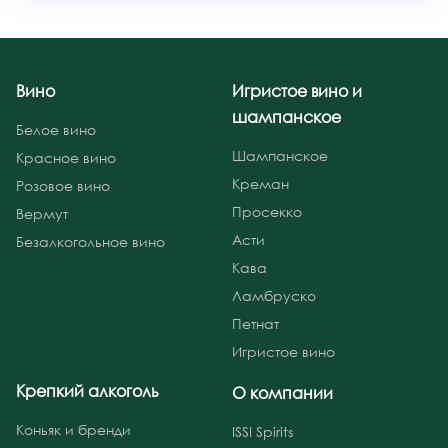
Вино
Игристое вино и
шампанское
Белое вино
Шампанское
Красное вино
Креман
Розовое вино
Просекко
Вермут
Асти
Безалкогольное вино
Кава
Ламбруско
Петнат
Игристое вино
Крепкий алкоголь
О компании
Коньяк и бренди
ISSI Spirits