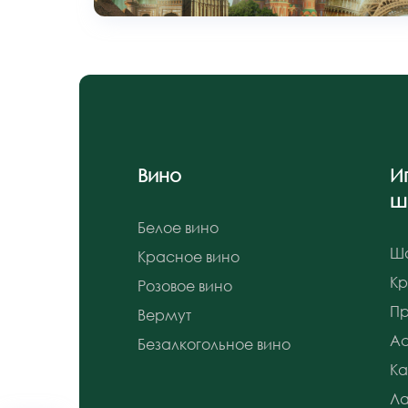
Вино
И
ш
Белое вино
Ш
Красное вино
К
Розовое вино
Пр
Вермут
Ас
Безалкогольное вино
Ка
Л