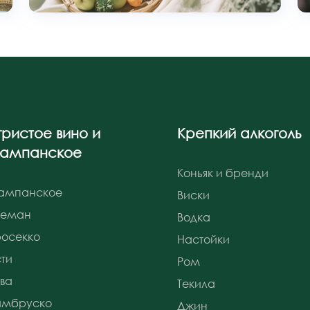
гристое вино и
Крепкий алкоголь
ампанское
Коньяк и бренди
ампанское
Виски
реман
Водка
осекко
Настойки
ти
Ром
ва
Текила
амбруско
Джин