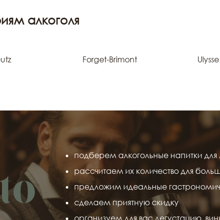
иям алкоголя
utz
Forget-Brimont
Ulysse
подберем алкогольные напитки для 
рассчитаем их количество для боль
предложим идеальные гастрономич
сделаем приятную скидку
организуем для вас дегустацию, вин