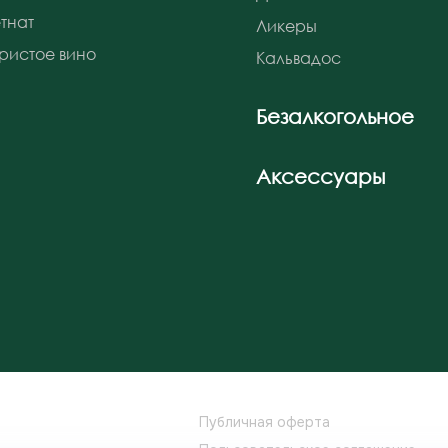
тнат
Ликеры
ристое вино
Кальвадос
Безалкогольное
Аксессуары
Публичная оферта