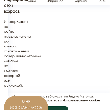
Каталог
Акции
Избранное
Корзина
Войти
свой
возраст.
Информация
на
сайте
предназначена
для
личного
ознакомления
совершеннолетними
лицами,
не
является
офертой
или
рекламой.
Этот сайт использует сервис веб-аналитики Яндекс Метрика.
Используя этот сайт, вы соглашаетесь с
Использованием cookies
МНЕ
сервисов Яндекс.Метрика
.
ИСПОЛНИЛОСЬ