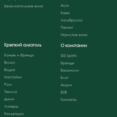
Асти
Безалкогольное вино
Кава
Ламбруско
Петнат
Игристое вино
Крепкий алкоголь
О компании
Коньяк и бренди
ISSI Spirits
Виски
Бренды
Водка
Вакансии
Настойки
Блог
Ром
Акции
Текила
B2B
Джин
Контакты
Ликеры
Кальвадос