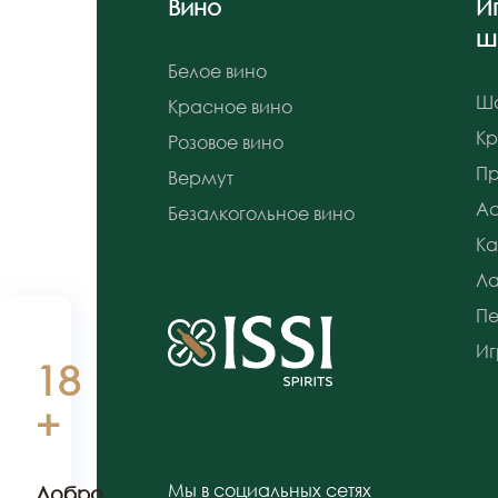
Вино
И
ш
Белое вино
Ш
Красное вино
К
Розовое вино
Пр
Вермут
Ас
Безалкогольное вино
Ка
Л
Пе
Иг
18
+
Мы в социальных сетях
Добро