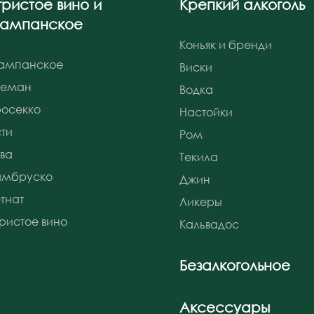
гристое вино и
Крепкий алкоголь
ампанское
Коньяк и бренди
ампанское
Виски
реман
Водка
осекко
Настойки
ти
Ром
ва
Текила
амбруско
Джин
тнат
Ликеры
ристое вино
Кальвадос
Безалкогольное
Аксессуары