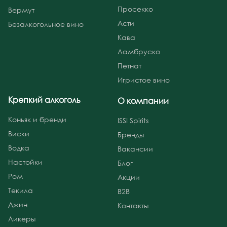
Просекко
Вермут
Асти
Безалкогольное вино
Кава
Ламбруско
Петнат
Игристое вино
Крепкий алкоголь
О компании
Коньяк и бренди
ISSI Spirits
Виски
Бренды
Водка
Вакансии
Настойки
Блог
Ром
Акции
Текила
B2B
Джин
Контакты
Ликеры