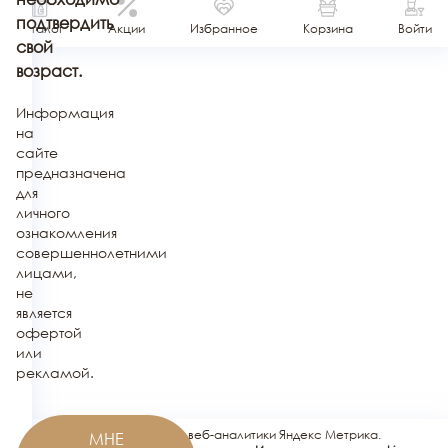
подтвердить
Каталог
Акции
Избранное
Корзина
Войти
свой
возраст.
Информация
на
сайте
предназначена
для
личного
ознакомления
совершеннолетними
лицами,
не
является
офертой
или
рекламой.
Этот сайт использует сервис веб-аналитики Яндекс Метрика.
МНЕ