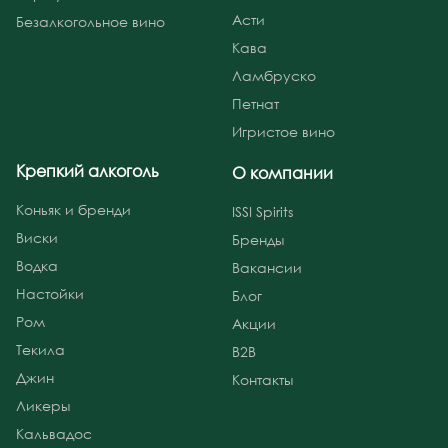
Асти
Безалкогольное вино
Кава
Ламбруско
Петнат
Игристое вино
Крепкий алкоголь
О компании
Коньяк и бренди
ISSI Spirits
Виски
Бренды
Водка
Вакансии
Настойки
Блог
Ром
Акции
Текила
B2B
Джин
Контакты
Ликеры
Кальвадос