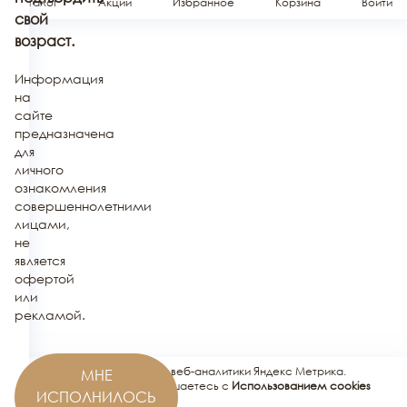
Каталог
Акции
Избранное
Корзина
Войти
свой
возраст.
Информация
на
сайте
предназначена
для
личного
ознакомления
совершеннолетними
лицами,
не
является
офертой
или
рекламой.
Этот сайт использует сервис веб-аналитики Яндекс Метрика.
МНЕ
Используя этот сайт, вы соглашаетесь с
Использованием cookies
ИСПОЛНИЛОСЬ
сервисов Яндекс.Метрика
.