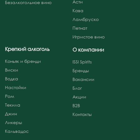
Асти
Безалкогольное вино
Кава
Ламбруско
Петнат
Игристое вино
Крепкий алкоголь
О компании
Коньяк и бренди
ISSI Spirits
Виски
Бренды
Водка
Вакансии
Настойки
Блог
Ром
Акции
Текила
B2B
Джин
Контакты
Ликеры
Кальвадос