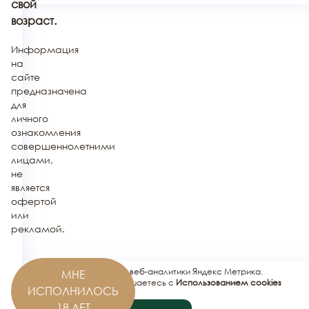
свой
возраст.
Информация
на
сайте
предназначена
для
личного
ознакомления
совершеннолетними
лицами,
не
является
офертой
или
рекламой.
Этот сайт использует сервис веб-аналитики Яндекс Метрика.
МНЕ
Используя этот сайт, вы соглашаетесь с
Использованием cookies
ИСПОЛНИЛОСЬ
сервисов Яндекс.Метрика
.
18 ЛЕТ