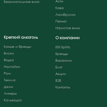
Асти
Безалкогольное вино
Кава
Ламбруско
Петнат
Игристое вино
Крепкий алкоголь
О компании
Коньяк и бренди
ISSI Spirits
Виски
Бренды
Водка
Вакансии
Настойки
Блог
Ром
Акции
Текила
B2B
Джин
Контакты
Ликеры
Кальвадос