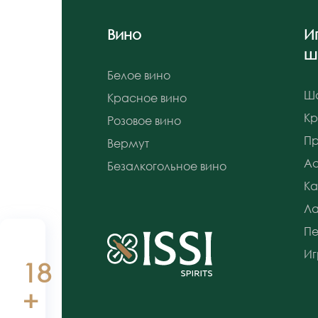
Вино
И
ш
Белое вино
Ш
Красное вино
К
Розовое вино
Пр
Вермут
Ас
Безалкогольное вино
Ка
Л
Пе
Иг
18
+