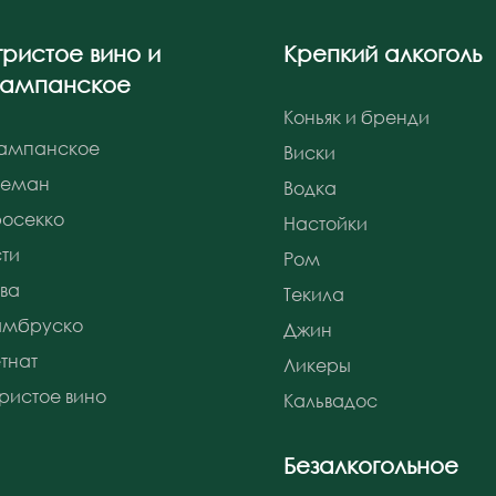
гристое вино и
Крепкий алкоголь
ампанское
Коньяк и бренди
ампанское
Виски
реман
Водка
осекко
Настойки
ти
Ром
ва
Текила
амбруско
Джин
тнат
Ликеры
ристое вино
Кальвадос
Безалкогольное