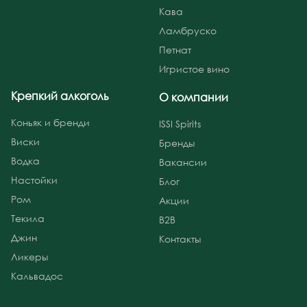
Кава
Ламбруско
Петнат
Игристое вино
Крепкий алкоголь
О компании
Коньяк и бренди
ISSI Spirits
Виски
Бренды
Водка
Вакансии
Настойки
Блог
Ром
Акции
Текила
B2B
Джин
Контакты
Ликеры
Кальвадос