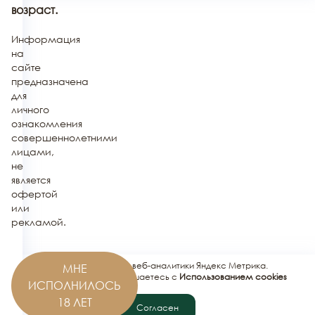
возраст.
Информация
на
сайте
предназначена
для
личного
ознакомления
совершеннолетними
лицами,
не
является
офертой
или
рекламой.
Этот сайт использует сервис веб-аналитики Яндекс Метрика.
МНЕ
Используя этот сайт, вы соглашаетесь с
Использованием cookies
ИСПОЛНИЛОСЬ
сервисов Яндекс.Метрика
.
18 ЛЕТ
Согласен