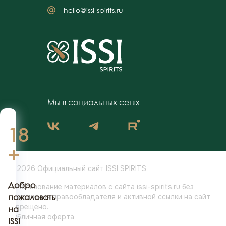
hello@issi-spirits.ru
Мы в социальных сетях
18
+
© 2026 Официальный сайт ISSI SPIRITS
Добро
Использование материалов с сайта issi-spirits.ru без
разрешения
пожаловать
правообладателя и активной ссылки на сайт
запрещено.
на
Публичная оферта
ISSI