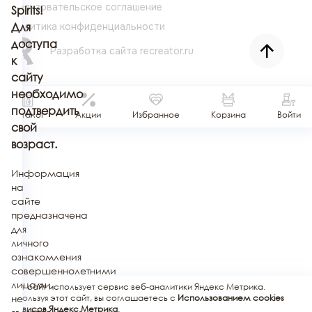
Пользовательское соглашение
Spirits!
Политика конфиденциальности
Для
доступа
Разработка сайта
recreator.ru
к
сайту
необходимо
подтвердить
Каталог
Акции
Избранное
Корзина
Войти
свой
возраст.
Информация
на
сайте
предназначена
для
личного
ознакомления
совершеннолетними
лицами,
Этот сайт использует сервис веб-аналитики Яндекс Метрика.
не
Используя этот сайт, вы соглашаетесь с
Использованием cookies
сервисов Яндекс.Метрика
.