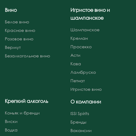
Вино
Игристое вино и
шампанское
Белое вино
Шампанское
Красное вино
Креман
Розовое вино
Просекко
Вермут
Асти
Безалкогольное вино
Кава
Ламбруско
Петнат
Игристое вино
Крепкий алкоголь
О компании
Коньяк и бренди
ISSI Spirits
Виски
Бренды
Водка
Вакансии